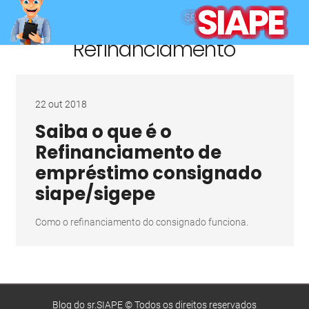
SIAPE
SR.
Refinanciamento
22 out 2018
Saiba o que é o
Refinanciamento de
empréstimo consignado
siape/sigepe
Como o refinanciamento do consignado funciona.
Blog do sr.SIAPE © Todos os direitos reservados