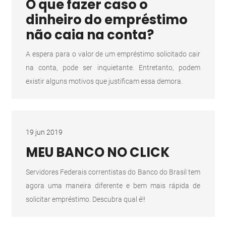
O que fazer caso o
dinheiro do empréstimo
não caia na conta?
A espera para o valor de um empréstimo solicitado cair
na conta, pode ser inquietante. Entretanto, podem
existir alguns motivos que justificam essa demora.
19 jun 2019
MEU BANCO NO CLICK
Servidores Federais correntistas do Banco do Brasil tem
agora uma maneira diferente e bem mais rápida de
solicitar empréstimo. Descubra qual é!!