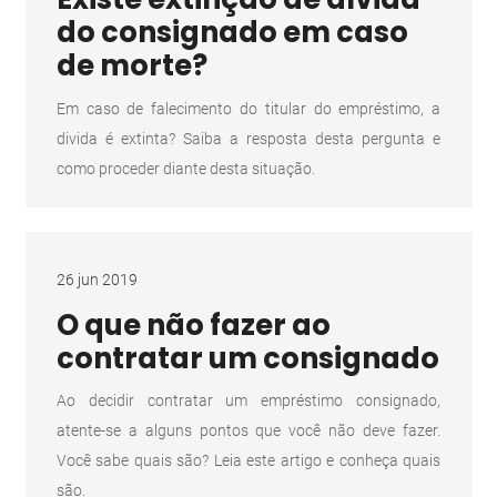
do consignado em caso
de morte?
Em caso de falecimento do titular do empréstimo, a
divida é extinta? Saiba a resposta desta pergunta e
como proceder diante desta situação.
26 jun 2019
O que não fazer ao
contratar um consignado
Ao decidir contratar um empréstimo consignado,
atente-se a alguns pontos que você não deve fazer.
Você sabe quais são? Leia este artigo e conheça quais
são.