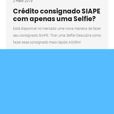
2 maio 2019
Crédito consignado SIAPE
com apenas uma Selfie?
Está disponível no mercado uma nova maneira de fazer
seu consignado SIAPE: Tirar uma Selfie! Descubra como
fazer esse consignado mais rápido AGORA!
15 mar 2019
Servidores Federais
iniciam diálogo com CCJ
para frear a Reforma da
Previdência
Com a chegada da nova proposta da previdência,