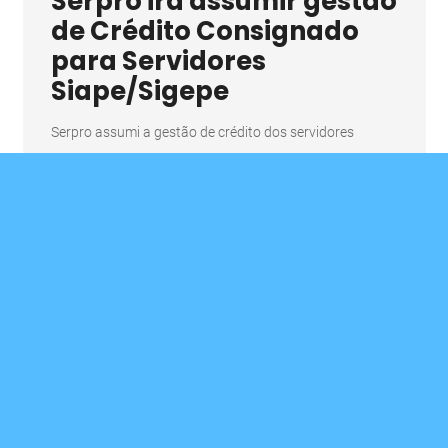
Serpro irá assumir gestão
de Crédito Consignado
para Servidores
Siape/Sigepe
Serpro assumi a gestão de crédito dos servidores
12 set 2018
O Perfil do Servidor
Público Federal
Siape/Sigepe, divulgado!
Perfil do Servidor Público Federal