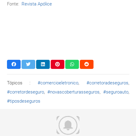
Fonte:
Revista Apólice
Tópicos :
#comercioeletronico
,
#corretoradeseguros
,
#corretordeseguro
,
#novascoberturasseguros
,
#seguroauto
,
#tiposdeseguros