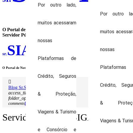
Por outro lado,
Por outro la
muitos acessaram
O Portal de Notícias do
muitos acessa
Servidor Público Federal
nossas
SIAPE
nossas
sr.
Plataformas de
Plataformas
O Portal de Notícias do Servidor Federal
Crédito, Seguros
Crédito, Segu
Blog Sr.Siape
access_time
25 de janeiro de 2019
& Proteção,
folder_open
Seguro
& Proteçã
comments
Deixe seu comentário
Viagens & Turismo
Servidor SIAPE / SIGAC: aconte
Viagens & Turi
e Consórcio e