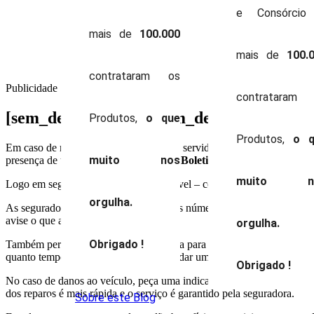
e Consórcio
mais de
100.000
mais de
100.
contrataram os
Publicidade
contrataram
[sem_destaque]-200[/sem_destaque]
Bati c
Produtos,
o que
Produtos,
o q
Em caso de roubo ou furto do seu carro servidor público federal siape
muito nos
presença de um policial para elaborar o
Boletim de Ocorrência (BO)
muito n
Logo em seguida – o mais rápido possível – comunique o sinistro (ocor
orgulha.
As seguradoras fornecem a seus clientes números de telefone locais 
avise o que aconteceu.
orgulha.
Obrigado !
Também pergunte se você tem cobertura para os
danos ou perdas
oco
quanto tempo levará para a seguradora dar um retorno; e se a sua
apól
Obrigado !
No caso de danos ao veículo, peça uma indicação à seguradora de uma 
dos reparos é mais rápida e o serviço é garantido pela seguradora.
Sobre este Blog