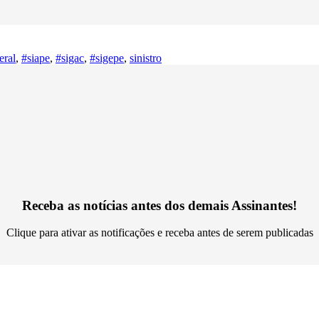
eral
,
#siape
,
#sigac
,
#sigepe
,
sinistro
Receba as notícias antes dos demais Assinantes!
Clique para ativar as notificações e receba antes de serem publicadas