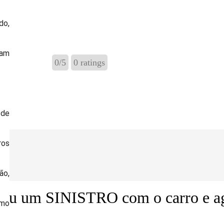
do,
Servidor SIAPE / SIGAC: aconteceu um SI
ram
0
/
5
0
ratings
 de
ros
o,
ceu um SINISTRO com o carro e a
smo