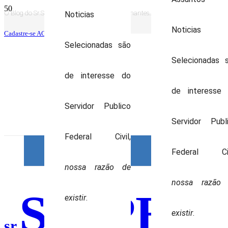
O Blog do Sr.SIAPE tem mais de 700 mil assinantes…
Noticias
Noticias
Cadastre-se AGORA você também!
Selecionadas são
Selecionadas 
de interesse do
de interesse
Servidor Publico
Servidor Publ
Federal Civil,
Federal Civ
nossa razão de
nossa razão
SIAPE
existir
.
existir
.
sr.