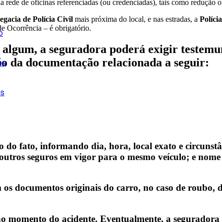
a rede de oficinas referenciadas (ou credenciadas), tais como redução o
egacia de Polícia Civil
mais próxima do local, e nas estradas, a
Políci
e Ocorrência – é obrigatório.
o
algum, a seguradora poderá exigir testemun
o da documentação relacionada a seguir:
os
ns
o do fato, informando dia, hora, local exato e circunst
m outros seguros em vigor para o mesmo veículo; e nome 
os documentos originais do carro, no caso de roubo, de
 no momento do acidente. Eventualmente, a seguradora 