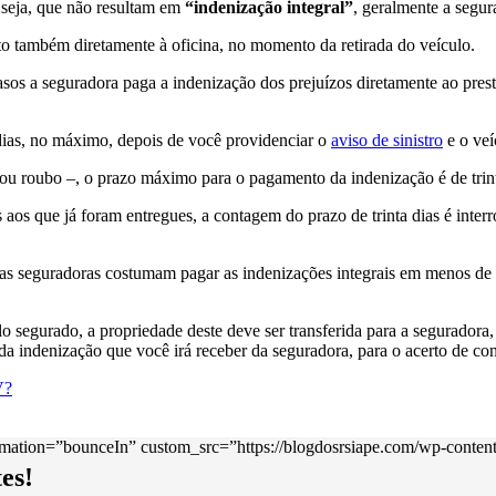
 seja, que não resultam em
“indenização integral”
, geralmente a segur
to também diretamente à oficina, no momento da retirada do veículo.
asos a seguradora paga a indenização dos prejuízos diretamente ao pres
 dias, no máximo, depois de você providenciar o
aviso de sinistro
e o veí
ou roubo –, o prazo máximo para o pagamento da indenização é de trinta 
 aos que já foram entregues, a contagem do prazo de trinta dias é int
, as seguradoras costumam pagar as indenizações integrais em menos de
o segurado, a propriedade deste deve ser transferida para a seguradora
da indenização que você irá receber da seguradora, para o acerto de con
V?
mation=”bounceIn” custom_src=”https://blogdosrsiape.com/wp-content/
es!