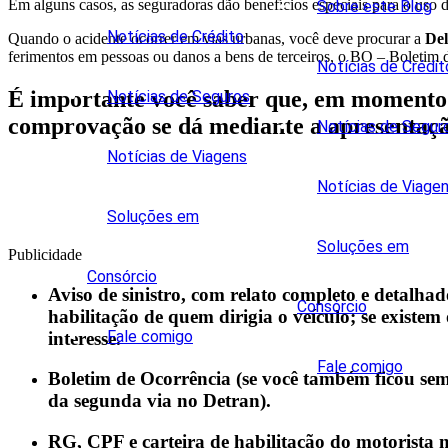
Em alguns casos, as seguradoras dão benefícios especiais para o uso d
Sobre este Blog
Notícias de Crédito
Quando o acidente ocorrer em vias urbanas, você deve procurar a
Del
ferimentos em pessoas ou danos a bens de terceiros, o BO – Boletim d
Notícias de Crédit
É importante você saber que, em momento 
Notícias de Seguros
comprovação se dá mediante a apresentaçã
Notícias de Segur
Notícias de Viagens
Notícias de Viage
Soluções em
Soluções em
Publicidade
Consórcio
Aviso de sinistro, com relato completo e detalhad
Consórcio
habilitação de quem dirigia o veículo; se existe
Fale comigo
interesse.
Fale comigo
Boletim de Ocorrência (se você também ficou sem 
da segunda via no Detran).
RG, CPF e carteira de habilitação do motorista