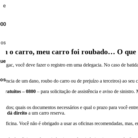
 e
000
 os
om o carro, meu carro foi roubado… O que
ue
 / sigac, você deve fazer o registro em uma delegacia. No caso de batida
.
os
rência de um dano, roubo do carro ou de prejuízo a terceiros) ao seu c
ou
gratuitos – 0800
– para solicitação de assistência e aviso de sinistr
rridos; quais os documentos necessários e qual o prazo para você entre
ice dá direito
a um carro reserva.
oficina. Você não é obrigado a usar as oficinas recomendadas, mas, em 