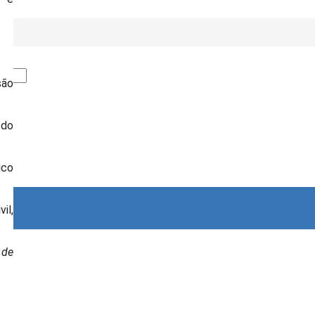
são
 do
ico
il,
 de