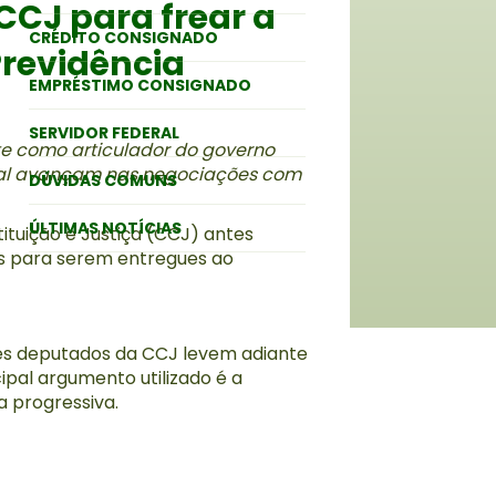
CCJ para frear a
CRÉDITO CONSIGNADO
revidência
EMPRÉSTIMO CONSIGNADO
SERVIDOR FEDERAL
e como articulador do governo
eral avançam nas negociações com
DÚVIDAS COMUNS
ÚLTIMAS NOTÍCIAS
tuição e Justiça (CCJ) antes
os para serem entregues ao
sses deputados da CCJ levem adiante
ipal argumento utilizado é a
a progressiva.