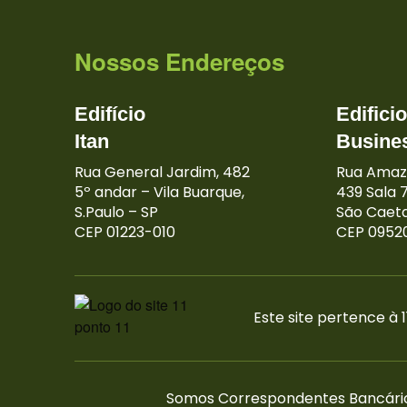
Nossos Endereços
Edifício
Edifici
Itan
Busine
Rua General Jardim, 482
Rua Amaz
5º andar – Vila Buarque,
439 Sala 7
S.Paulo – SP
São Caeta
CEP 01223-010
CEP 0952
Este site pertence à
Somos Correspondentes Bancários d