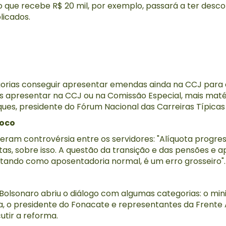
co que recebe R$ 20 mil, por exemplo, passará a ter desc
licados.
gorias conseguir apresentar emendas ainda na CCJ para
 apresentar na CCJ ou na Comissão Especial, mais maté
ques, presidente do Fórum Nacional das Carreiras Típica
foco
ram controvérsia entre os servidores: "Alíquota progress
stas, sobre isso. A questão da transição e das pensões e
tando como aposentadoria normal, é um erro grosseiro".
olsonaro abriu o diálogo com algumas categorias: o minis
a, o presidente do Fonacate e representantes da Frente 
cutir a reforma.