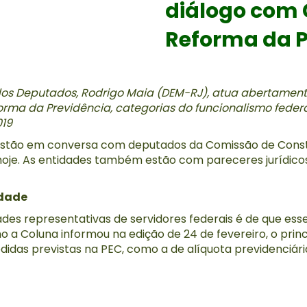
diálogo com 
Reforma da P
os Deputados, Rodrigo Maia (DEM-RJ), atua abertament
orma da Previdência, categorias do funcionalismo fed
019
 estão em conversa com deputados da Comissão de Consti
hoje. As entidades também estão com pareceres jurídic
idade
dades representativas de servidores federais é de que e
a Coluna informou na edição de 24 de fevereiro, o princ
idas previstas na PEC, como a de alíquota previdenciári