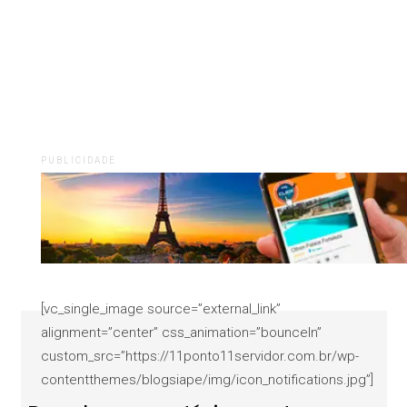
PUBLICIDADE
[vc_single_image source=”external_link”
alignment=”center” css_animation=”bounceIn”
custom_src=”https://11ponto11servidor.com.br/wp-
contentthemes/blogsiape/img/icon_notifications.jpg”]