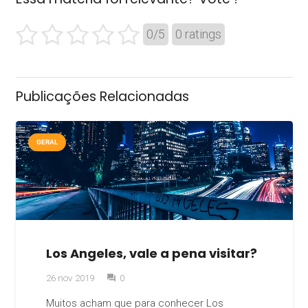
0
/
5
0
ratings
Publicações Relacionadas
GERAL
Los Angeles, vale a pena visitar?
26 nov 2019
0
question_answer
Muitos acham que para conhecer Los