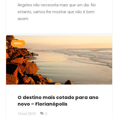
Angeles não necessita mais que um dia. No
entanto, vamos lhe mostrar que não é bem
assim.
GERAL
O destino mais cotado para ano
novo – Florianópolis
Comentários
15 out 2019
2
question_answer