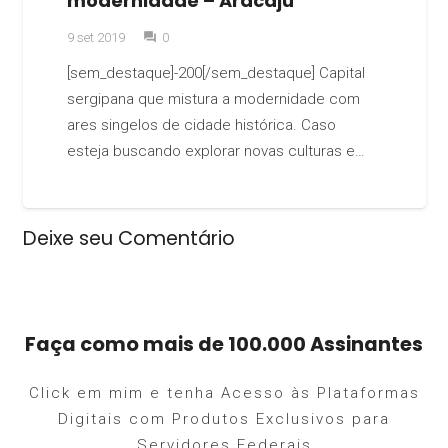
modernidade – Aracaju
9 set 2019
0
question_answer
[sem_destaque]-200[/sem_destaque] Capital
sergipana que mistura a modernidade com
ares singelos de cidade histórica. Caso
esteja buscando explorar novas culturas e…
Deixe seu Comentário
Faça como mais de 100.000 Assinantes
Click em mim e tenha Acesso às Plataformas
Digitais com Produtos Exclusivos para
Servidores Federais