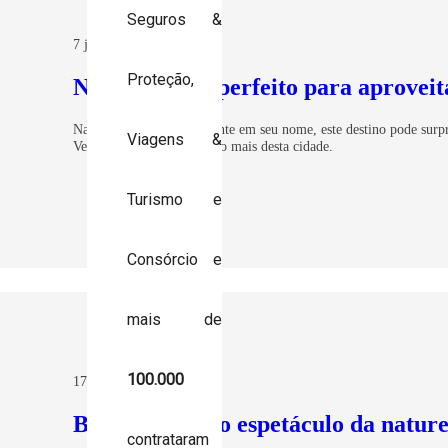
Seguros &
7 jan 2020
Proteção,
Natal – Local perfeito para aproveita
Natal não é especial somente em seu nome, este destino pode surp
Viagens &
Venha conhecer uma pouco mais desta cidade.
Turismo e
Consórcio e
mais de
100.000
17 dez 2019
Bonito – MS “o espetáculo da natur
contrataram