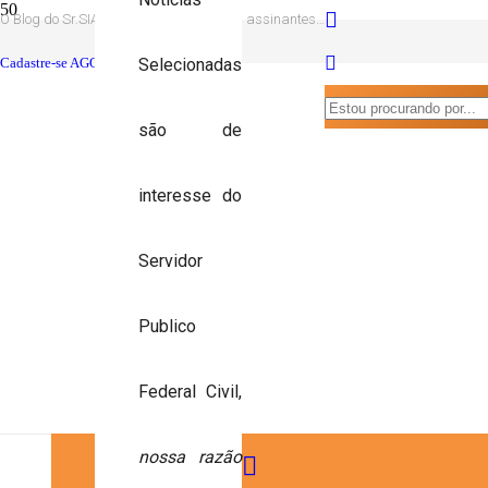
O Blog do Sr.SIAPE tem mais de 700 mil assinantes…
Cadastre-se AGORA você também!
Selecionadas
são de
SERVIDOR PÚBLICO FEDERAL
interesse do
Servidor
Publico
Federal Civil,
nossa razão