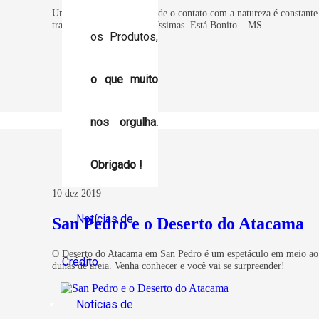
Um destino espetacular onde o contato com a natureza é constante.
transparente, a grutas lindíssimas. Está Bonito – MS.
os Produtos,
o que muito
nos orgulha.
Obrigado !
10 dez 2019
Notícias de
San Pedro e o Deserto do Atacama
O Deserto do Atacama em San Pedro é um espetáculo em meio ao 
Crédito
dunas de areia. Venha conhecer e você vai se surpreender!
Notícias de