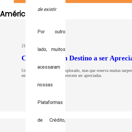
de existir
.
América do Sul
Por outro
21 jan 2020
lado, muitos
Capitólio – Um Destino a ser Apreci
acessaram
Um destino ainda pouco explorado, mas que reserva muitas surpresa
em belezas naturais que merecem ser apreciadas.
nossas
Plataformas
de Crédito,