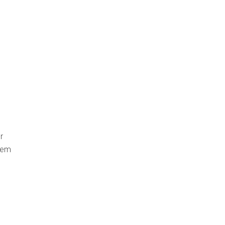
r
 em