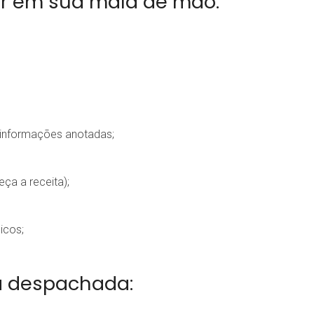
ter em sua mala de mão:
s informações anotadas;
ça a receita);
icos;
la despachada: