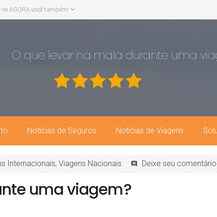
-se AGORA você também!
O que levar na mala durante uma vi
ito
Notícias de Seguros
Notícias de Viagens
Sol
as matérias, mostrando realmente que os Assuntos e Noticias Selecionadas são de
s Internacionais
,
Viagens Nacionais
Deixe seu comentário
comments
rante uma viagem?