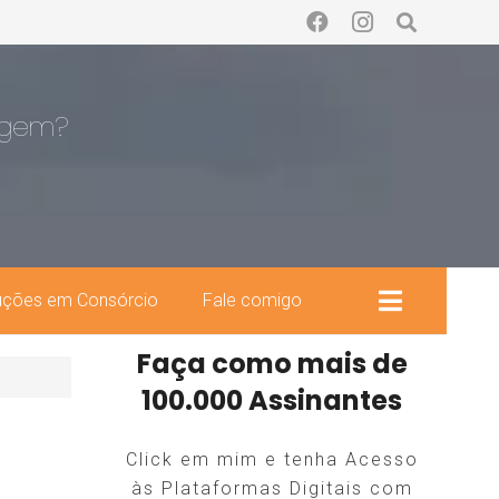
agem?
uções em Consórcio
Fale comigo
 interesse do Servidor Publico Federal Civil,
Faça como mais de
100.000 Assinantes
Click em mim e tenha Acesso
às Plataformas Digitais com