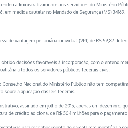
endeu administrativamente aos servidores do Ministério Públi
a, 6, em medida cautelar no Mandado de Segurança (MS) 34169.
za de vantagem pecuniária individual (VPI) de R$ 59,87 deferi
 obtido decisões favoráveis à incorporação, com o entendimento
alitária a todos os servidores públicos federais civis.
 Conselho Nacional do Ministério Público não tem competênci
 sobre a aplicação das leis federais.
istrativo, assinado em julho de 2015, apenas em dezembro, qua
ura de crédito adicional de R$ 504 milhões para o pagamento r
inistrativas para reconhecimento de parcela remuneratória a s