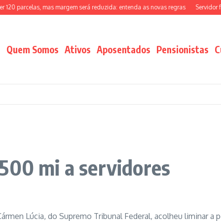
0 parcelas, mas margem será reduzida: entenda as novas regras
Servidor fede
Quem Somos
Ativos
Aposentados
Pensionistas
C
500 mi a servidores
Cármen Lúcia, do Supremo Tribunal Federal, acolheu liminar a 