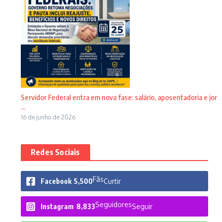
Servidor Federal entra em nova fase: salário, aposentadoria e jor
...
16 de junho de 2026
Redes Sociais
Fãs
Facebook
5,500
Curtir
Seguidores
Instagram
8,833
Seguir