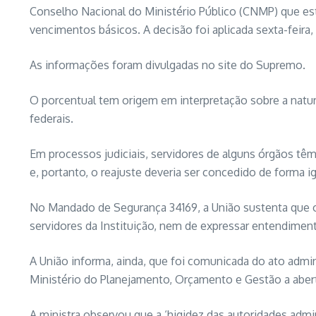
Conselho Nacional do Ministério Público (CNMP) que est
vencimentos básicos. A decisão foi aplicada sexta-feir
As informações foram divulgadas no site do Supremo.
O porcentual tem origem em interpretação sobre a nature
federais.
Em processos judiciais, servidores de alguns órgãos têm
e, portanto, o reajuste deveria ser concedido de forma igu
No Mandado de Segurança 34169, a União sustenta que o
servidores da Instituição, nem de expressar entendimento
A União informa, ainda, que foi comunicada do ato admin
Ministério do Planejamento, Orçamento e Gestão a abert
A ministra observou que a ‘higidez das autoridades adm