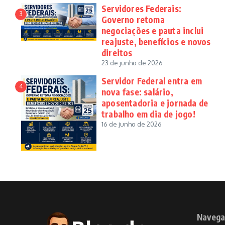
Servidores Federais:
3
Governo retoma
negociações e pauta inclui
reajuste, benefícios e novos
direitos
23 de junho de 2026
Servidor Federal entra em
4
nova fase: salário,
aposentadoria e jornada de
trabalho em dia de jogo!
16 de junho de 2026
Navega