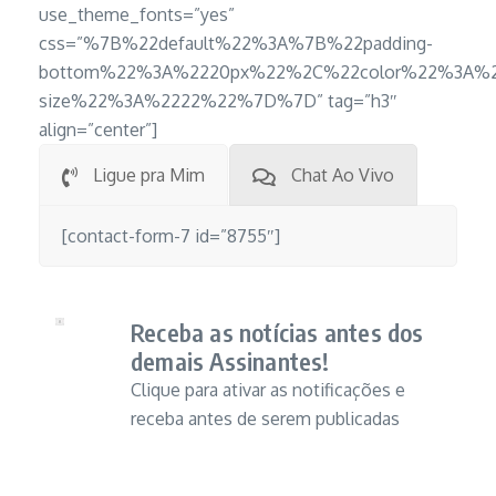
use_theme_fonts=”yes”
css=”%7B%22default%22%3A%7B%22padding-
bottom%22%3A%2220px%22%2C%22color%22%3A%2
size%22%3A%2222%22%7D%7D” tag=”h3″
align=”center”]
Ligue pra Mim
Chat Ao Vivo
[contact-form-7 id=”8755″]
Receba as notícias antes dos
demais Assinantes!
Clique para ativar as notificações e
receba antes de serem publicadas