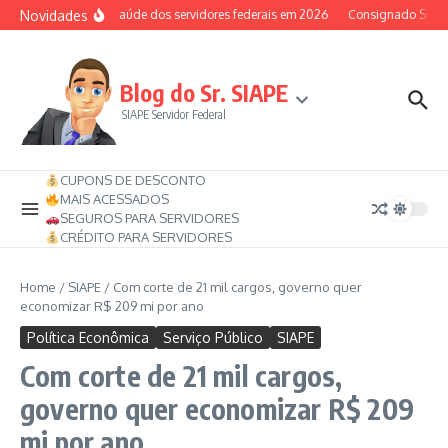
Ir para o conteúdo
Novidades
Auxílio-saúde dos servidores federais em 2026
Consignado SIAPE p
Blog do Sr. SIAPE
SIAPE Servidor Federal
CUPONS DE DESCONTO
MAIS ACESSADOS
SEGUROS PARA SERVIDORES
CRÉDITO PARA SERVIDORES
Home
/
SIAPE
/
Com corte de 21 mil cargos, governo quer
economizar R$ 209 mi por ano
Política Econômica
Serviço Público
SIAPE
Com corte de 21 mil cargos,
governo quer economizar R$ 209
mi por ano