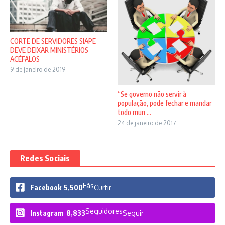
CORTE DE SERVIDORES SIAPE
DEVE DEIXAR MINISTÉRIOS
ACÉFALOS
9 de janeiro de 2019
“Se governo não servir à
população, pode fechar e mandar
todo mun ...
24 de janeiro de 2017
Redes Sociais
Fãs
Facebook
5,500
Curtir
Seguidores
Instagram
8,833
Seguir