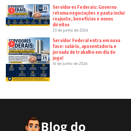
Servidores Federais: Governo
3
retoma negociações e pauta inclui
reajuste, benefícios e novos
direitos
23 de junho de 2026
Servidor Federal entra em nova
4
fase: salário, aposentadoria e
jornada de trabalho em dia de
jogo!
16 de junho de 2026