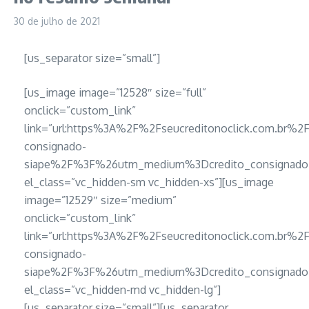
30 de julho de 2021
[us_separator size=”small”]
[us_image image=”12528″ size=”full”
onclick=”custom_link”
link=”url:https%3A%2F%2Fseucreditonoclick.com.br%2F
consignado-
siape%2F%3F%26utm_medium%3Dcredito_consignado_
el_class=”vc_hidden-sm vc_hidden-xs”][us_image
image=”12529″ size=”medium”
onclick=”custom_link”
link=”url:https%3A%2F%2Fseucreditonoclick.com.br%2F
consignado-
siape%2F%3F%26utm_medium%3Dcredito_consignado_
el_class=”vc_hidden-md vc_hidden-lg”]
[us_separator size=”small”][us_separator