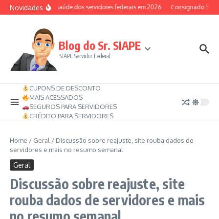
Ir para o conteúdo
Novidades
Auxílio-saúde dos servidores federais em 2026
Consignado SIAPE p
Blog do Sr. SIAPE
SIAPE Servidor Federal
CUPONS DE DESCONTO
MAIS ACESSADOS
SEGUROS PARA SERVIDORES
CRÉDITO PARA SERVIDORES
Home
/
Geral
/
Discussão sobre reajuste, site rouba dados de
servidores e mais no resumo semanal
Geral
Discussão sobre reajuste, site
rouba dados de servidores e mais
no resumo semanal