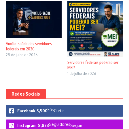
Auxílio-saúde dos servidores
federais em 2026
28 de julho de 2026
Servidores federais poderão ser
MEI?
1 de julho de 2026
Redes Sociais
Fãs
Facebook
5,500
Curtir
Seguidores
Instagram
8,833
Seguir