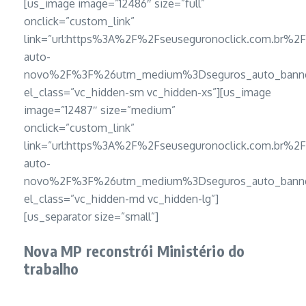
[us_image image=”12486″ size=”full”
onclick=”custom_link”
link=”url:https%3A%2F%2Fseuseguronoclick.com.br%2
auto-
novo%2F%3F%26utm_medium%3Dseguros_auto_banner
el_class=”vc_hidden-sm vc_hidden-xs”][us_image
image=”12487″ size=”medium”
onclick=”custom_link”
link=”url:https%3A%2F%2Fseuseguronoclick.com.br%2
auto-
novo%2F%3F%26utm_medium%3Dseguros_auto_banner
el_class=”vc_hidden-md vc_hidden-lg”]
[us_separator size=”small”]
Nova MP reconstrói Ministério do
trabalho