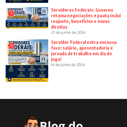
Servidores Federais: Governo
3
retoma negociações e pauta inclui
reajuste, benefícios e novos
direitos
23 de junho de 2026
Servidor Federal entra em nova
4
fase: salário, aposentadoria e
jornada de trabalho em dia de
jogo!
16 de junho de 2026