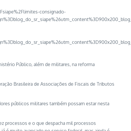
2Fsiape%2Flimites-consignado-
Dblog_do_sr_siape%26utm_content%3D900x200_blog_cre
Dblog_do_sr_siape%26utm_content%3D900x200_blog_cre
stério Público, além de militares, na reforma
ração Brasileira de Associações de Fiscais de Tributos
vidores públicos militares também possam estar nesta
 dez processos e o que despacha mil processos
á é muito avançado no serviço federal, mas ainda é