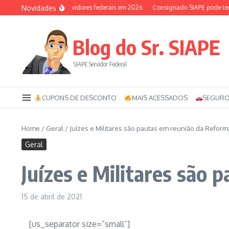
Ir para o conteúdo
Novidades
Auxílio-saúde dos servidores federais em 2026
Consignado SIAPE pode ter 120
Blog do Sr. SIAPE
SIAPE Servidor Federal
CUPONS DE DESCONTO
MAIS ACESSADOS
SEGURO
Home
/
Geral
/
Juízes e Militares são pautas em reunião da Reform
Geral
Juízes e Militares são
15 de abril de 2021
[us_separator size=”small”]