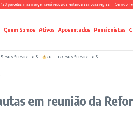
 parcelas, mas margem será reduzida: entenda as novas regras
Servidor federa
Quem Somos
Ativos
Aposentados
Pensionistas
C
S PARA SERVIDORES
CRÉDITO PARA SERVIDORES
a
 pautas em reunião da Ref