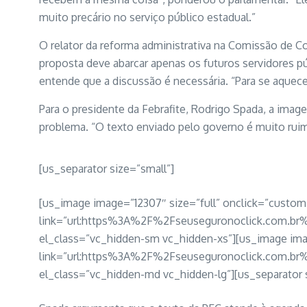
muito precário no serviço público estadual.”
O relator da reforma administrativa na Comissão de Co
proposta deve abarcar apenas os futuros servidores pú
entende que a discussão é necessária. “Para se aquece
Para o presidente da Febrafite, Rodrigo Spada, a imag
problema. “O texto enviado pelo governo é muito ruim”
[us_separator size=”small”]
[us_image image=”12307″ size=”full” onclick=”custom
link=”url:https%3A%2F%2Fseuseguronoclick.com
el_class=”vc_hidden-sm vc_hidden-xs”][us_image im
link=”url:https%3A%2F%2Fseuseguronoclick.com
el_class=”vc_hidden-md vc_hidden-lg”][us_separator 