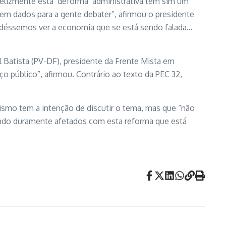
felizmente esta ‘deforma’ administrativa tem sim um
 sem dados para a gente debater”, afirmou o presidente
pudéssemos ver a economia que se está sendo falada…
 Batista (PV-DF), presidente da Frente Mista em
ço público”, afirmou. Contrário ao texto da PEC 32,
ismo tem a intenção de discutir o tema, mas que “não
 sendo duramente afetados com esta reforma que está