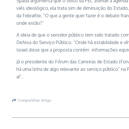
Spada argumenta que o texto da PEC atende à agenda l
viés ideológico, ela trata sim de diminuição do Estad
da Febrafite. “O que a gente quer fazer é o debate f
onde estão?”
A ideia de que o servidor público tem sido tratado c
Defesa do Serviço Público. “Onde há estabilidade e vín
Israel disse que a proposta contém informações equi
Já o presidente do Fórum das Carreiras de Estado (Fo
há uma linha de algo relevante ao serviço público” na
aí”.
Compartilhar Artigo