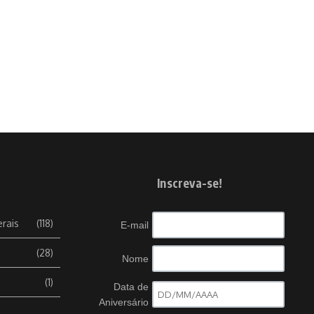
Inscreva-se!
erais
(118)
E-mail
(28)
Nome
(1)
Data de
Aniversário