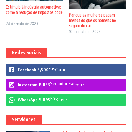
Estímulo à indústria automotiva:
como a redução de impostos pode
Por que as mulheres pagam
...
menos do que os homens no
26 de maio de 2023
seguro do car ...
10 de maio de 2023
Redes Sociais
Fãs
Facebook
5,500
Curtir
Seguidores
Instagram
8,833
Seguir
Fãs
WhatsApp
5,095
Curtir
Servidores