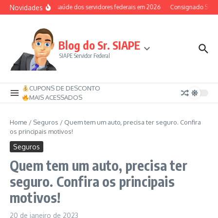
Ir para o conteúdo
Novidades
Auxílio-saúde dos servidores federais em 2026
Consignado SIAPE p
Blog do Sr. SIAPE
SIAPE Servidor Federal
CUPONS DE DESCONTO
MAIS ACESSADOS
Home
/
Seguros
/
Quem tem um auto, precisa ter seguro. Confira
os principais motivos!
Seguros
Quem tem um auto, precisa ter
seguro. Confira os principais
motivos!
20 de janeiro de 2023