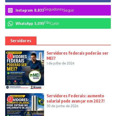
Seguidores
Instagram
8,833
Seguir
Fãs
WhatsApp
5,095
Curtir
Servidores
Servidores federais poderão ser
1
MEI?
1 de julho de 2026
Servidores Federais: aumento
2
salarial pode avançar em 2027!
30 de junho de 2026