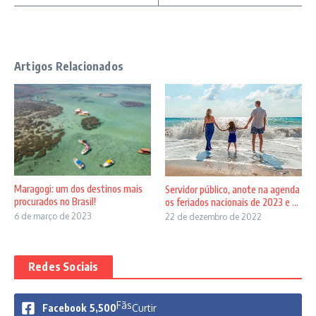
Artigos Relacionados
Maragogi: um dos destinos mais
Servidor público, anote na agenda
procurados no Brasil!
os feriados nacionais de 2023 e ...
6 de março de 2023
22 de dezembro de 2022
Redes Sociais
Fãs
Facebook
5,500
Curtir