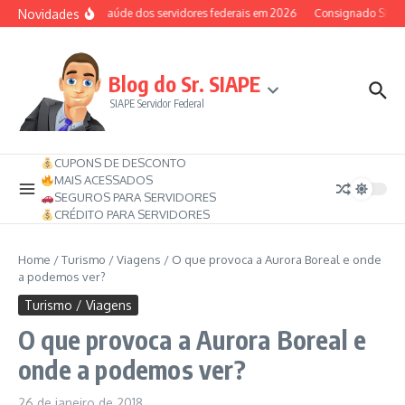
Ir para o conteúdo
Novidades
Auxílio-saúde dos servidores federais em 2026
Consignado SIAPE p
Blog do Sr. SIAPE
SIAPE Servidor Federal
CUPONS DE DESCONTO
MAIS ACESSADOS
SEGUROS PARA SERVIDORES
CRÉDITO PARA SERVIDORES
Home
/
Turismo / Viagens
/
O que provoca a Aurora Boreal e onde
a podemos ver?
Turismo / Viagens
O que provoca a Aurora Boreal e
onde a podemos ver?
26 de janeiro de 2018