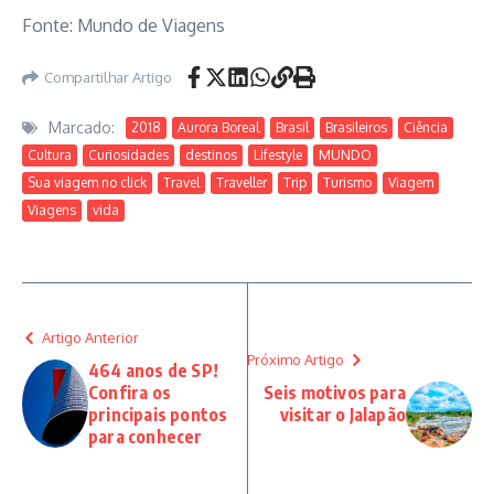
Fonte: Mundo de Viagens
Compartilhar Artigo
Marcado:
2018
Aurora Boreal
Brasil
Brasileiros
Ciência
Cultura
Curiosidades
destinos
Lifestyle
MUNDO
Sua viagem no click
Travel
Traveller
Trip
Turismo
Viagem
Viagens
vida
Artigo Anterior
Próximo Artigo
464 anos de SP!
Confira os
Seis motivos para
principais pontos
visitar o Jalapão
para conhecer