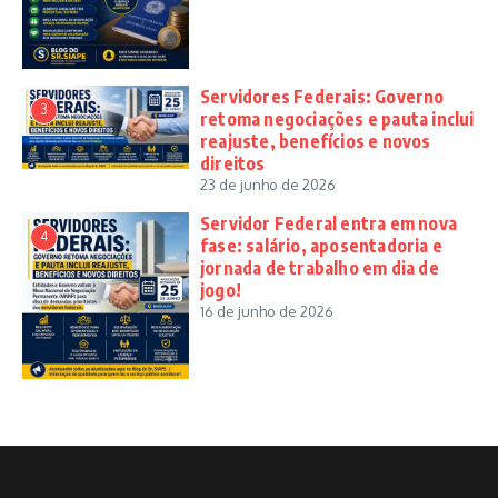
Servidores Federais: Governo
3
retoma negociações e pauta inclui
reajuste, benefícios e novos
direitos
23 de junho de 2026
Servidor Federal entra em nova
4
fase: salário, aposentadoria e
jornada de trabalho em dia de
jogo!
16 de junho de 2026