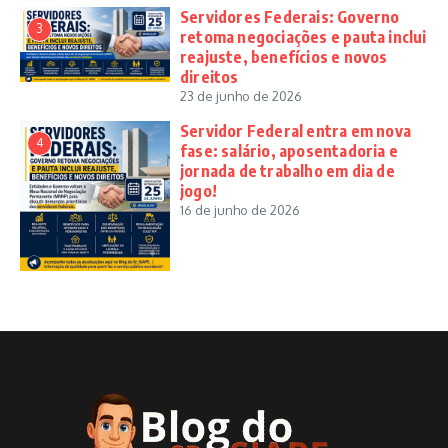
Servidores Federais: Governo
3
retoma negociações e pauta inclui
reajuste, benefícios e novos
direitos
23 de junho de 2026
Servidor Federal entra em nova
4
fase: salário, aposentadoria e
jornada de trabalho em dia de
jogo!
16 de junho de 2026