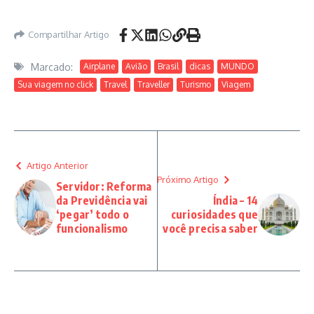
Compartilhar Artigo
Marcado:
Airplane
Avião
Brasil
dicas
MUNDO
Sua viagem no click
Travel
Traveller
Turismo
Viagem
Artigo Anterior
Próximo Artigo
Servidor: Reforma
da Previdência vai
Índia – 14
‘pegar’ todo o
curiosidades que
funcionalismo
você precisa saber