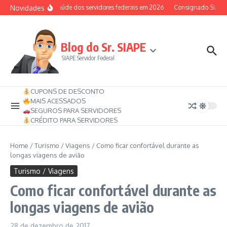
Ir para o conteúdo
Novidades
Auxílio-saúde dos servidores federais em 2026
Consignado SIAPE po
Blog do Sr. SIAPE
SIAPE Servidor Federal
CUPONS DE DESCONTO
MAIS ACESSADOS
SEGUROS PARA SERVIDORES
CRÉDITO PARA SERVIDORES
Home
/
Turismo / Viagens
/
Como ficar confortável durante as
longas viagens de avião
Turismo / Viagens
Como ficar confortável durante as
longas viagens de avião
28 de dezembro de 2017