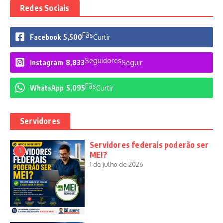
Redes Sociais
Fãs
Facebook
5,500
Curtir
Seguidores
Instagram
8,833
Seguir
Fãs
WhatsApp
5,095
Curtir
Servidores
Servidores federais poderão ser
1
MEI?
1 de julho de 2026