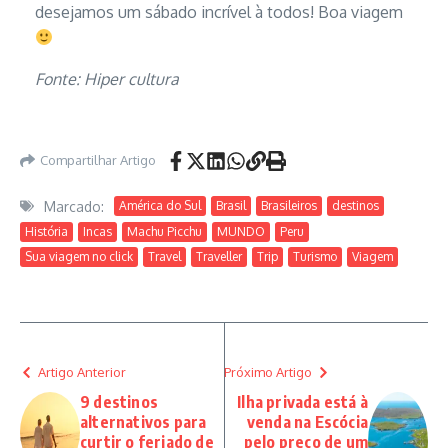
desejamos um sábado incrível à todos! Boa viagem
Fonte: Hiper cultura
Compartilhar Artigo
Marcado:
América do Sul
Brasil
Brasileiros
destinos
História
Incas
Machu Picchu
MUNDO
Peru
Sua viagem no click
Travel
Traveller
Trip
Turismo
Viagem
Artigo Anterior
Próximo Artigo
9 destinos
Ilha privada está à
alternativos para
venda na Escócia
curtir o feriado de
pelo preço de um