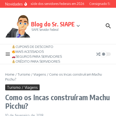
Ir para o conteúdo
Novidades
Auxílio-saúde dos servidores federais em 2026
Consignado SIAPE po
Blog do Sr. SIAPE
SIAPE Servidor Federal
CUPONS DE DESCONTO
MAIS ACESSADOS
SEGUROS PARA SERVIDORES
CRÉDITO PARA SERVIDORES
Home
/
Turismo / Viagens
/
Como os Incas construíram Machu
Picchu?
Turismo / Viagens
Como os Incas construíram Machu
Picchu?
10 de fevereiro de 2018