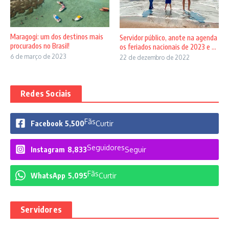
Maragogi: um dos destinos mais
Servidor público, anote na agenda
procurados no Brasil!
os feriados nacionais de 2023 e ...
6 de março de 2023
22 de dezembro de 2022
Redes Sociais
Fãs
Facebook
5,500
Curtir
Seguidores
Instagram
8,833
Seguir
Fãs
WhatsApp
5,095
Curtir
Servidores