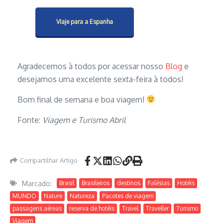
Viaje para a Espanha
Agradecemos à todos por acessar nosso
Blog
e
desejamos uma excelente sexta-feira à todos!
Bom final de semana e boa viagem!
Fonte:
Viagem e Turismo Abril
Compartilhar Artigo
Marcado:
Brasil
Brasileiros
destinos
Falésias
Hotéis
MUNDO
Nature
Natureza
Pacotes de viagem
passagens aéreas
reserva de hotéis
Travel
Traveller
Turismo
Viagem