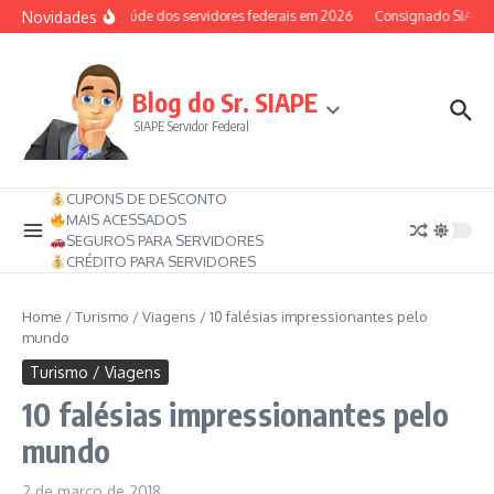
Ir para o conteúdo
Novidades
Auxílio-saúde dos servidores federais em 2026
Consignado SIAPE pod
Blog do Sr. SIAPE
SIAPE Servidor Federal
CUPONS DE DESCONTO
MAIS ACESSADOS
SEGUROS PARA SERVIDORES
CRÉDITO PARA SERVIDORES
Home
/
Turismo / Viagens
/
10 falésias impressionantes pelo
mundo
Turismo / Viagens
10 falésias impressionantes pelo
mundo
2 de março de 2018