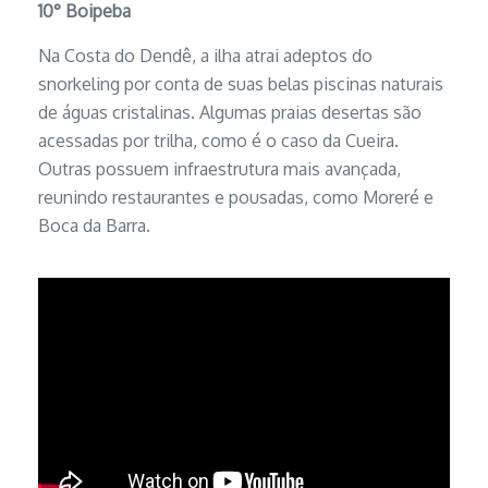
10°
Boipeba
Na Costa do Dendê, a ilha atrai adeptos do
snorkeling por conta de suas belas piscinas naturais
de águas cristalinas. Algumas praias desertas são
acessadas por trilha, como é o caso da Cueira.
Outras possuem infraestrutura mais avançada,
reunindo restaurantes e pousadas, como Moreré e
Boca da Barra.