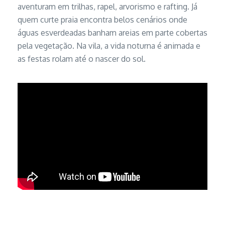
aventuram em trilhas, rapel, arvorismo e rafting. Já
quem curte praia encontra belos cenários onde
águas esverdeadas banham areias em parte cobertas
pela vegetação. Na vila, a vida noturna é animada e
as festas rolam até o nascer do sol.