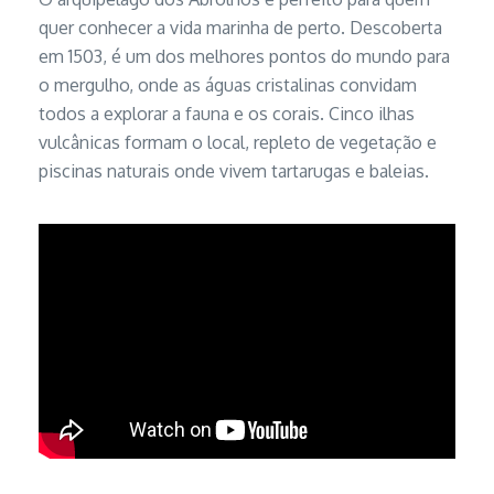
quer conhecer a vida marinha de perto. Descoberta
em 1503, é um dos melhores pontos do mundo para
o mergulho, onde as águas cristalinas convidam
todos a explorar a fauna e os corais. Cinco ilhas
vulcânicas formam o local, repleto de vegetação e
piscinas naturais onde vivem tartarugas e baleias.