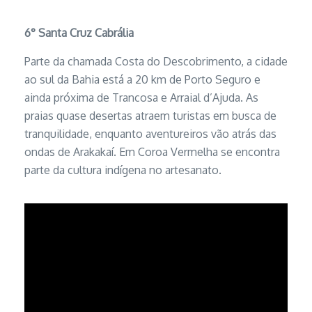
6°
Santa Cruz Cabrália
Parte da chamada Costa do Descobrimento, a cidade
ao sul da Bahia está a 20 km de Porto Seguro e
ainda próxima de Trancosa e Arraial d’Ajuda. As
praias quase desertas atraem turistas em busca de
tranquilidade, enquanto aventureiros vão atrás das
ondas de Arakakaí. Em Coroa Vermelha se encontra
parte da cultura indígena no artesanato.