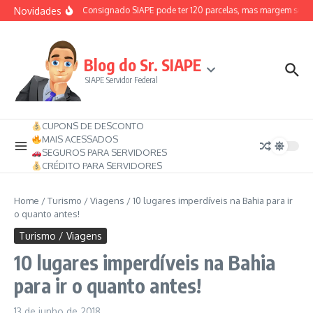
Ir para o conteúdo
Novidades
federais em 2026
Consignado SIAPE pode ter 120 parcelas, mas margem será re
Blog do Sr. SIAPE
SIAPE Servidor Federal
CUPONS DE DESCONTO
MAIS ACESSADOS
SEGUROS PARA SERVIDORES
CRÉDITO PARA SERVIDORES
Home
/
Turismo / Viagens
/
10 lugares imperdíveis na Bahia para ir
o quanto antes!
Turismo / Viagens
10 lugares imperdíveis na Bahia
para ir o quanto antes!
13 de junho de 2018