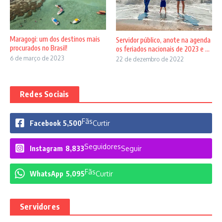
Maragogi: um dos destinos mais
Servidor público, anote na agenda
procurados no Brasil!
os feriados nacionais de 2023 e ...
6 de março de 2023
22 de dezembro de 2022
Redes Sociais
Fãs
Facebook
5,500
Curtir
Seguidores
Instagram
8,833
Seguir
Fãs
WhatsApp
5,095
Curtir
Servidores