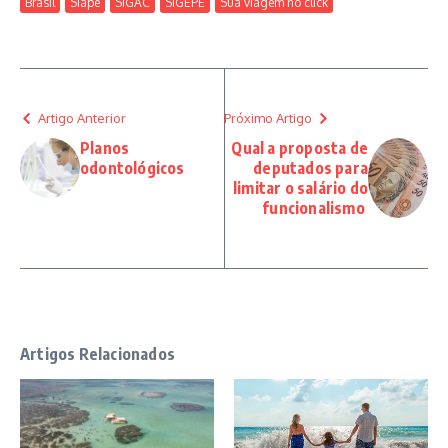
Brasil
Siape
SIGAC
SIGEPE
Sua viagem no click
Artigo Anterior
Próximo Artigo
Planos
Qual a proposta de
odontológicos
deputados para
limitar o salário do
funcionalismo
Artigos Relacionados