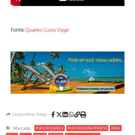
Fonte:
Quanto Custa Viajar
Compartilhar Artigo
Marcado:
#servidorpublico
#servidorpublicofederal
Bahia