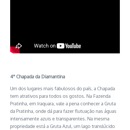
4°
Chapada da Diamantina
Um dos lugares mais fabulosos do país, a Chapada
tem atrativos para todos os gostos. Na Fazenda
Pratinha, em Iraquara, vale a pena conhecer a Gruta
da Pratinha, onde dá para fazer flutuação nas águas
intensamente azuis e transparentes. Na mesma
propriedade está a Gruta Azul, um lago translúcido