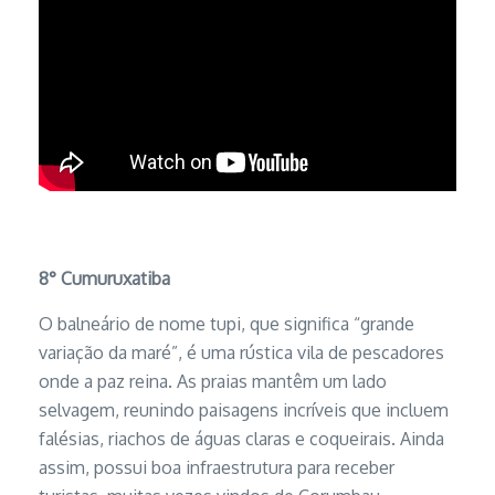
8°
Cumuruxatiba
O balneário de nome tupi, que significa “grande
variação da maré”, é uma rústica vila de pescadores
onde a paz reina. As praias mantêm um lado
selvagem, reunindo paisagens incríveis que incluem
falésias, riachos de águas claras e coqueirais. Ainda
assim, possui boa infraestrutura para receber