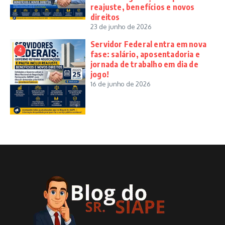
reajuste, benefícios e novos
direitos
23 de junho de 2026
Servidor Federal entra em nova
4
fase: salário, aposentadoria e
jornada de trabalho em dia de
jogo!
16 de junho de 2026