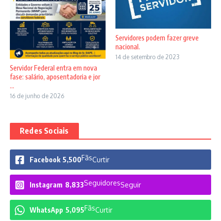
Servidores podem fazer greve
nacional.
14 de setembro de 2023
Servidor Federal entra em nova
fase: salário, aposentadoria e jor
...
16 de junho de 2026
Redes Sociais
Fãs
Facebook
5,500
Curtir
Seguidores
Instagram
8,833
Seguir
Fãs
WhatsApp
5,095
Curtir