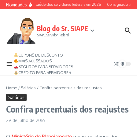
Ir para o conteúdo
Novidades
Auxílio-saúde dos servidores federais em 2026
Consignado SIAPE 
Blog do Sr. SIAPE
SIAPE Servidor Federal
CUPONS DE DESCONTO
MAIS ACESSADOS
SEGUROS PARA SERVIDORES
CRÉDITO PARA SERVIDORES
Home
/
Salários
/
Confira percentuais dos reajustes
Salários
Confira percentuais dos reajustes
29 de julho de 2016
O
Ministério do Planejamento
repassou alguns dos