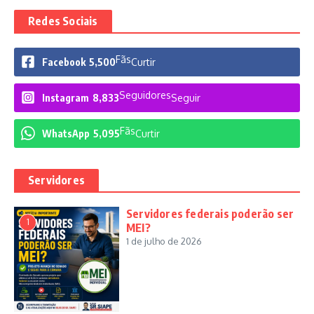
Redes Sociais
Fãs
Facebook
5,500
Curtir
Seguidores
Instagram
8,833
Seguir
Fãs
WhatsApp
5,095
Curtir
Servidores
Servidores federais poderão ser
1
MEI?
1 de julho de 2026