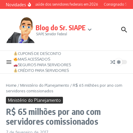
Ir para o conteúdo
Novidades
Auxílio-saúde dos servidores federais em 2026
Consignado SIAPE 
Blog do Sr. SIAPE
SIAPE Servidor Federal
CUPONS DE DESCONTO
MAIS ACESSADOS
SEGUROS PARA SERVIDORES
CRÉDITO PARA SERVIDORES
Home
/
Ministério do Planejamento
/
R$ 65 milhões por ano com
servidores comissionados
Ministério do Planejamento
R$ 65 milhões por ano com
servidores comissionados
7 de fevereiro de 2017