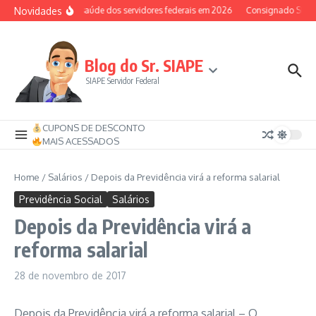
Ir para o conteúdo
Novidades
Auxílio-saúde dos servidores federais em 2026
Consignado SIAPE p
Blog do Sr. SIAPE
SIAPE Servidor Federal
CUPONS DE DESCONTO
MAIS ACESSADOS
Home
/
Salários
/
Depois da Previdência virá a reforma salarial
Previdência Social
Salários
Depois da Previdência virá a
reforma salarial
28 de novembro de 2017
Depois da Previdência virá a reforma salarial – O