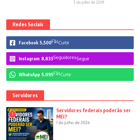
3 de julho de 2019
Redes Sociais
Fãs
Facebook
5,500
Curtir
Seguidores
Instagram
8,833
Seguir
Fãs
WhatsApp
5,095
Curtir
Servidores
Servidores federais poderão ser
1
MEI?
1 de julho de 2026