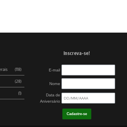
Inscreva-se!
erais
(118)
E-mail
(28)
Nome
(1)
Data de
Aniversário