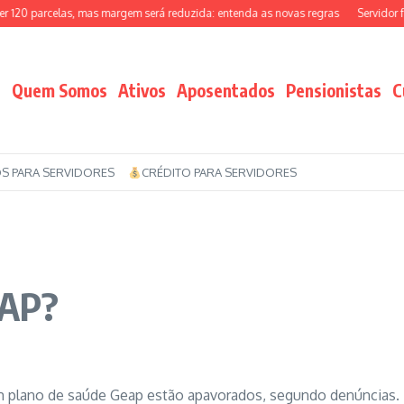
20 parcelas, mas margem será reduzida: entenda as novas regras
Servidor fede
Quem Somos
Ativos
Aposentados
Pensionistas
C
S PARA SERVIDORES
CRÉDITO PARA SERVIDORES
EAP?
 plano de saúde Geap estão apavorados, segundo denúncias.