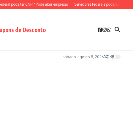
ral pode ter CNPJ? Pode abrir empresa?
Servidores federais poderão ser MEI?
upons de Desconto
sábado, agosto 8, 2026