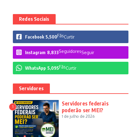
Redes Sociais
Fãs
Facebook
5,500
Curtir
Seguidores
Instagram
8,833
Seguir
Fãs
WhatsApp
5,095
Curtir
Servidores
Servidores federais
1
poderão ser MEI?
1 de julho de 2026