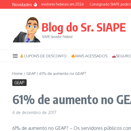
Ir para o conteúdo
Novidades
Auxílio-saúde dos servidores federais em 2026
Consignado SIAPE pode ter 1
Blog do Sr. SIAPE
SIAPE Servidor Federal
CUPONS DE DESCONTO
MAIS ACESSADOS
SEGURO
Home
/
GEAP
/
61% de aumento no GEAP?
GEAP
61% de aumento no G
6 de dezembro de 2017
61% de aumento no GEAP? – Os servidores públicos com