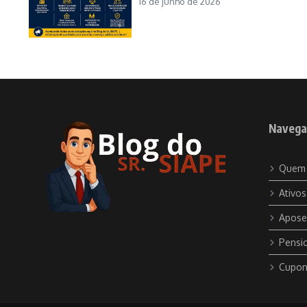
16 de junho de 2026
Navega
Quem
Ativos
Apose
Pensio
Cupon