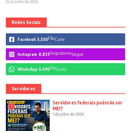
16 de junho de 2026
Redes Sociais
Fãs
Facebook
5,500
Curtir
Seguidores
Instagram
8,833
Seguir
Fãs
WhatsApp
5,095
Curtir
Servidores
Servidores federais poderão ser
1
MEI?
1 de julho de 2026