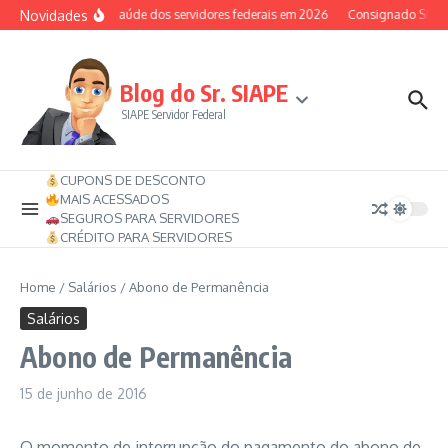
Ir para o conteúdo
Novidades
Auxílio-saúde dos servidores federais em 2026
Consignado SIAPE 
Blog do Sr. SIAPE
SIAPE Servidor Federal
CUPONS DE DESCONTO
MAIS ACESSADOS
SEGUROS PARA SERVIDORES
CRÉDITO PARA SERVIDORES
Home
/
Salários
/
Abono de Permanência
Salários
Abono de Permanência
15 de junho de 2016
O momento de interrupção do pagamento do abono de