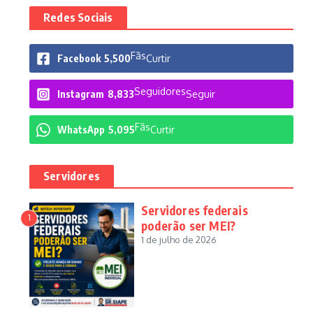
Redes Sociais
Fãs
Facebook
5,500
Curtir
Seguidores
Instagram
8,833
Seguir
Fãs
WhatsApp
5,095
Curtir
Servidores
Servidores federais
1
poderão ser MEI?
1 de julho de 2026