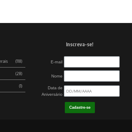
Inscreva-se!
erais
(118)
E-mail
(28)
Nome
(1)
Data de
Aniversário