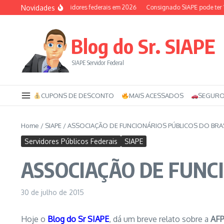
Ir para o conteúdo
Novidades
uxílio-saúde dos servidores federais em 2026
Consignado SIAPE pode ter 120 
Blog do Sr. SIAPE
SIAPE Servidor Federal
CUPONS DE DESCONTO
MAIS ACESSADOS
SEGURO
Home
/
SIAPE
/
ASSOCIAÇÃO DE FUNCIONÁRIOS PÚBLICOS DO BRA
Servidores Públicos Federais
SIAPE
ASSOCIAÇÃO DE FUNCI
30 de julho de 2015
Hoje o
Blog do Sr SIAPE
, dá um breve relato sobre a
AF