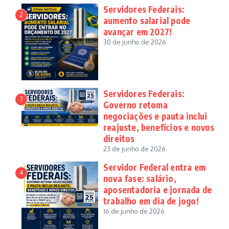
Servidores Federais:
2
aumento salarial pode
avançar em 2027!
30 de junho de 2026
Servidores Federais:
3
Governo retoma
negociações e pauta inclui
reajuste, benefícios e novos
direitos
23 de junho de 2026
Servidor Federal entra em
4
nova fase: salário,
aposentadoria e jornada de
trabalho em dia de jogo!
16 de junho de 2026