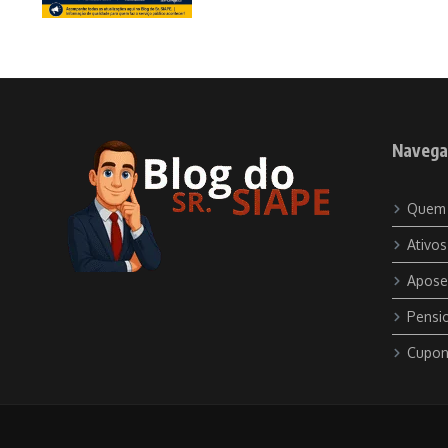
Navega
Quem
Ativos
Apose
Pensio
Cupon