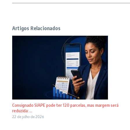
Artigos Relacionados
Consignado SIAPE pode ter 120 parcelas, mas margem será
reduzida: ...
22 de julho de 2026