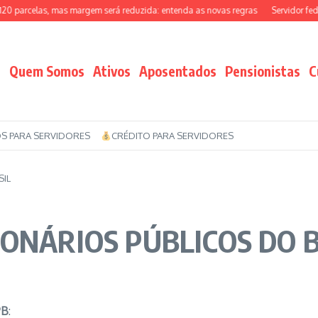
parcelas, mas margem será reduzida: entenda as novas regras
Servidor federal
Quem Somos
Ativos
Aposentados
Pensionistas
C
S PARA SERVIDORES
CRÉDITO PARA SERVIDORES
SIL
ONÁRIOS PÚBLICOS DO 
PB
: