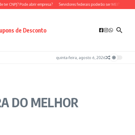
r CNPJ? Pode abrir empresa?
Servidores federais poderão ser MEI?
Servidores
upons de Desconto
quinta-feira, agosto 6, 2026
RA DO MELHOR