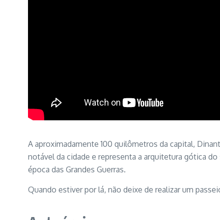
A aproximadamente 100 quilômetros da capital, Dinant 
notável da cidade e representa a arquitetura gótica do 
época das Grandes Guerras.
Quando estiver por lá, não deixe de realizar um passe