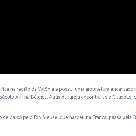
fica na região da Valônia e possui uma arquitetura encantador
século XIII na Bélgica. Atrás da igreja encontra-se a Citadelle,
io de barco pelo Rio Meuse, que nasceu na França, passa pela B