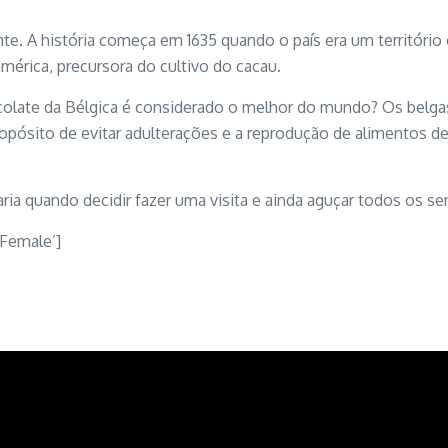
nte. A história começa em 1635 quando o país era um territóri
érica, precursora do cultivo do cacau.
hocolate da Bélgica é considerado o melhor do mundo? Os belg
ósito de evitar adulterações e a reprodução de alimentos de 
aria quando decidir fazer uma visita e ainda aguçar todos os se
 Female’]