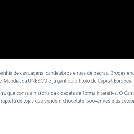
nhia de carruagens, candelabros e ruas de pedras, Bruges enc
io Mundial da UNESCO e já ganhou o título de Capital Europeia 
, que conta a história da cidadela de forma interativa. O Cam
é repleta de lojas que vendem chocolate, souvenires e as céle