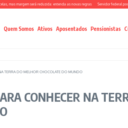
, mas margem será reduzida: entenda as novas regras
Servidor federal pode te
Quem Somos
Ativos
Aposentados
Pensionistas
C
R NA TERRA DO MELHOR CHOCOLATE DO MUNDO
 PARA CONHECER NA TER
DO