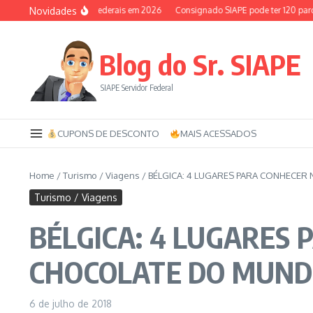
Ir para o conteúdo
Novidades
aúde dos servidores federais em 2026
Consignado SIAPE pode ter 120 parcelas
Blog do Sr. SIAPE
SIAPE Servidor Federal
CUPONS DE DESCONTO
MAIS ACESSADOS
Home
/
Turismo / Viagens
/
BÉLGICA: 4 LUGARES PARA CONHECE
Turismo / Viagens
BÉLGICA: 4 LUGARES
CHOCOLATE DO MUN
6 de julho de 2018