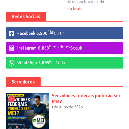
1 de dezembro de 2016
Leia Mais
Redes Sociais
Fãs
Facebook
5,500
Curtir
Seguidores
Instagram
8,833
Seguir
Fãs
WhatsApp
5,095
Curtir
Servidores
Servidores federais poderão ser
1
MEI?
1 de julho de 2026