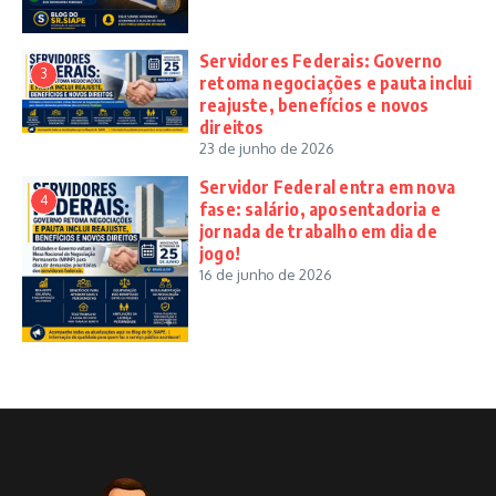
Servidores Federais: Governo
3
retoma negociações e pauta inclui
reajuste, benefícios e novos
direitos
23 de junho de 2026
Servidor Federal entra em nova
4
fase: salário, aposentadoria e
jornada de trabalho em dia de
jogo!
16 de junho de 2026