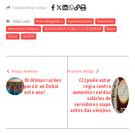
Compartilhar Artigo
Marcado:
#servidorpublico
Aposentadoria
Servidores
Servidores Federais
SERVIDORES PÚBLICOS FEDERAIS
Siape
SIGAC
SIGEPE
Artigo Anterior
Próximo Artigo
10 ótimas razões
CCJ pode votar
para ir ao Dubai
regra contra
este ano!
aumento real dos
salários de
servidores siape
antes das eleições