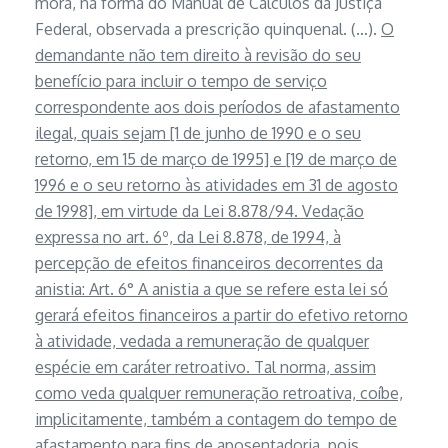
mora, na forma do Manual de Cálculos da Justiça
Federal, observada a prescrição quinquenal. (…).
O
demandante não tem direito à revisão do seu
benefício para incluir o tempo de serviço
correspondente aos dois períodos de afastamento
ilegal, quais sejam [1 de junho de 1990 e o seu
retorno, em 15 de março de 1995] e [19 de março de
1996 e o seu retorno às atividades em 31 de agosto
de 1998], em virtude da Lei 8.878/94. Vedação
expressa no art. 6º, da Lei 8.878, de 1994, à
percepção de efeitos financeiros decorrentes da
anistia: Art. 6° A anistia a que se refere esta lei só
gerará efeitos financeiros a partir do efetivo retorno
à atividade, vedada a remuneração de qualquer
espécie em caráter retroativo. Tal norma, assim
como veda qualquer remuneração retroativa, coíbe,
implicitamente, também a contagem do tempo de
afastamento para fins de aposentadoria, pois