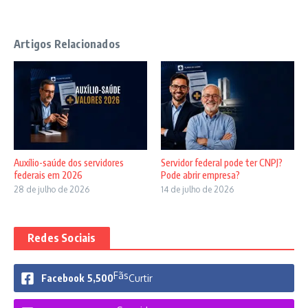
Artigos Relacionados
Auxílio-saúde dos servidores
Servidor federal pode ter CNPJ?
federais em 2026
Pode abrir empresa?
28 de julho de 2026
14 de julho de 2026
Redes Sociais
Fãs
Facebook
5,500
Curtir