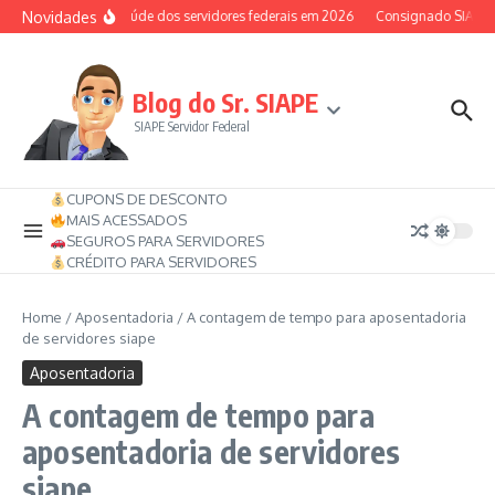
Ir para o conteúdo
Novidades
Auxílio-saúde dos servidores federais em 2026
Consignado SIAPE pod
Blog do Sr. SIAPE
SIAPE Servidor Federal
CUPONS DE DESCONTO
MAIS ACESSADOS
SEGUROS PARA SERVIDORES
CRÉDITO PARA SERVIDORES
Home
/
Aposentadoria
/
A contagem de tempo para aposentadoria
de servidores siape
Aposentadoria
A contagem de tempo para
aposentadoria de servidores
siape