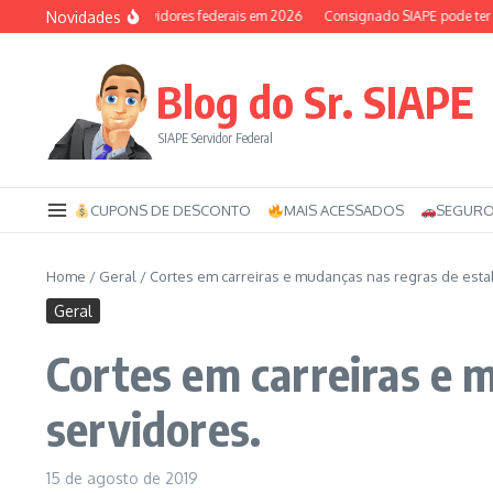
Ir para o conteúdo
Novidades
uxílio-saúde dos servidores federais em 2026
Consignado SIAPE pode ter 120 p
Blog do Sr. SIAPE
SIAPE Servidor Federal
CUPONS DE DESCONTO
MAIS ACESSADOS
SEGURO
Home
/
Geral
/
Cortes em carreiras e mudanças nas regras de estab
Geral
Cortes em carreiras e 
servidores.
15 de agosto de 2019