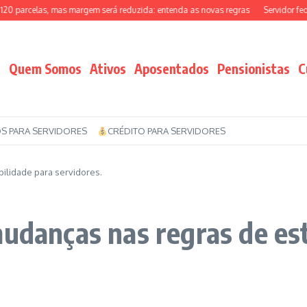
arcelas, mas margem será reduzida: entenda as novas regras
Servidor federal
Quem Somos
Ativos
Aposentados
Pensionistas
C
S PARA SERVIDORES
CRÉDITO PARA SERVIDORES
ilidade para servidores.
mudanças nas regras de es