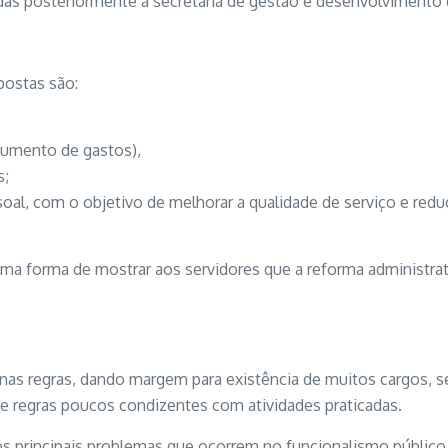
as posteriormente a secretária de gestão e desenvolvimento 
postas são:
 aumento de gastos),
s;
soal, com o objetivo de melhorar a qualidade de serviço e red
uma forma de mostrar aos servidores que a reforma administr
 nas regras, dando margem para existência de muitos cargos, 
 e regras poucos condizentes com atividades praticadas.
s principais problemas que ocorrem no funcionalismo público 