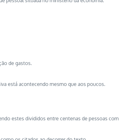
de pessoal situada no ministério da economia.
ução de gastos.
ativa está acontecendo mesmo que aos poucos.
sendo estes divididos entre centenas de pessoas com
como os citados ao decorrer do texto.