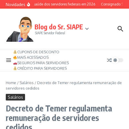
Ir para o conteúdo
Novidades
Auxílio-saúde dos servidores federais em 2026
Consignado SIAPE 
Blog do Sr. SIAPE
SIAPE Servidor Federal
CUPONS DE DESCONTO
MAIS ACESSADOS
SEGUROS PARA SERVIDORES
CRÉDITO PARA SERVIDORES
Home
/
Salários
/
Decreto de Temer regulamenta remuneração de
servidores cedidos
Salários
Decreto de Temer regulamenta
remuneração de servidores
cedidos