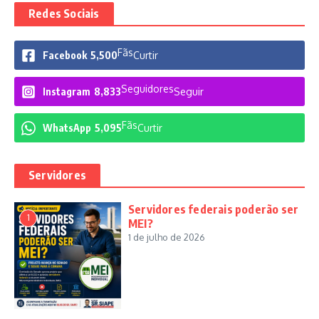
Redes Sociais
Fãs
Facebook
5,500
Curtir
Seguidores
Instagram
8,833
Seguir
Fãs
WhatsApp
5,095
Curtir
Servidores
Servidores federais poderão ser
1
MEI?
1 de julho de 2026