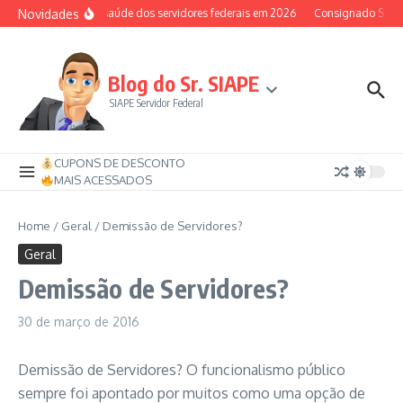
Ir para o conteúdo
Novidades
Auxílio-saúde dos servidores federais em 2026
Consignado SIAPE 
Blog do Sr. SIAPE
SIAPE Servidor Federal
CUPONS DE DESCONTO
MAIS ACESSADOS
Home
/
Geral
/
Demissão de Servidores?
Geral
Demissão de Servidores?
30 de março de 2016
Demissão de Servidores? O funcionalismo público
sempre foi apontado por muitos como uma opção de