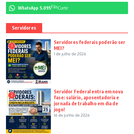
Fãs
WhatsApp
5,095
Curtir
Servidores
Servidores federais poderão ser
1
MEI?
1 de julho de 2026
Servidor Federal entra em nova
2
fase: salário, aposentadoria e
jornada de trabalho em dia de
jogo!
16 de junho de 2026