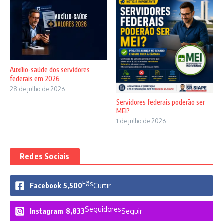
Auxílio-saúde dos servidores
federais em 2026
28 de julho de 2026
Servidores federais poderão ser
MEI?
1 de julho de 2026
Redes Sociais
Fãs
Facebook
5,500
Curtir
Seguidores
Instagram
8,833
Seguir