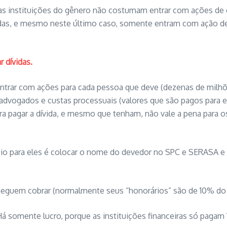
outras instituições do gênero não costumam entrar com ações d
vidas, e mesmo neste último caso, somente entram com ação 
 dívidas.
 entrar com ações para cada pessoa que deve (dezenas de milh
dvogados e custas processuais (valores que são pagos para en
 pagar a dívida, e mesmo que tenham, não vale a pena para os
ócio para eles é colocar o nome do devedor no SPC e SERASA e 
guem cobrar (normalmente seus “honorários” são de 10% do 
á somente lucro, porque as instituições financeiras só pagam