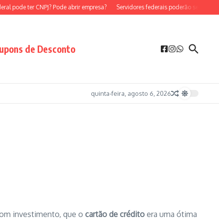
 pode ter CNPJ? Pode abrir empresa?
Servidores federais poderão ser MEI?
Ser
upons de Desconto
quinta-feira, agosto 6, 2026
 bom investimento, que o
cartão de crédito
era uma ótima