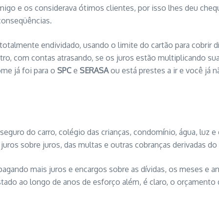
migo e os considerava ótimos clientes, por isso lhes deu cheq
conseqüências.
otalmente endividado, usando o limite do cartão para cobrir dí
ro, com contas atrasando, se os juros estão multiplicando suas
me já foi para o
SPC
e
SERASA
ou está prestes a ir e você já
eguro do carro, colégio das crianças, condomínio, água, luz 
 juros sobre juros, das multas e outras cobranças derivadas do 
agando mais juros e encargos sobre as dívidas, os meses e an
stado ao longo de anos de esforço além, é claro, o orçamento d