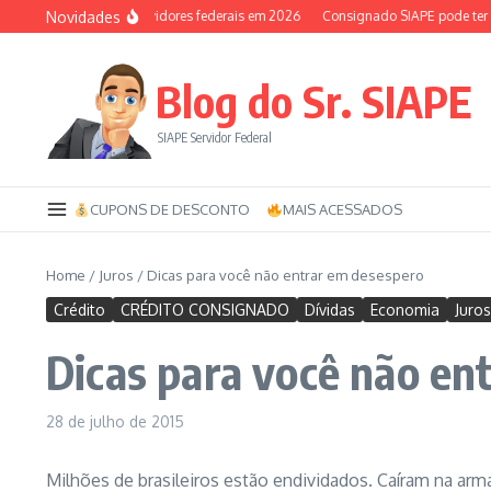
Ir para o conteúdo
Novidades
uxílio-saúde dos servidores federais em 2026
Consignado SIAPE pode ter 120 p
Blog do Sr. SIAPE
SIAPE Servidor Federal
CUPONS DE DESCONTO
MAIS ACESSADOS
Home
/
Juros
/
Dicas para você não entrar em desespero
Crédito
CRÉDITO CONSIGNADO
Dívidas
Economia
Juros
Dicas para você não en
28 de julho de 2015
Milhões de brasileiros estão endividados. Caíram na ar