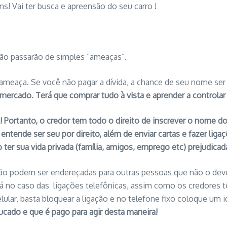
ens! Vai ter busca e apreensão do seu carro !
ão passarão de simples “ameaças”.
meaça. Se você não pagar a dívida, a chance de seu nome ser
o mercado. Terá que comprar tudo à vista e aprender a controla
! Portanto, o credor tem todo o direito de inscrever o nome d
e entende ser seu por direito, além de enviar cartas e fazer li
 ter sua vida privada (família, amigos, emprego etc) prejudicad
não podem ser endereçadas para outras pessoas que não o de
 Já no caso das ligações telefônicas, assim como os credores tê
lular, basta bloquear a ligação e no telefone fixo coloque um 
cado e que é pago para agir desta maneira!