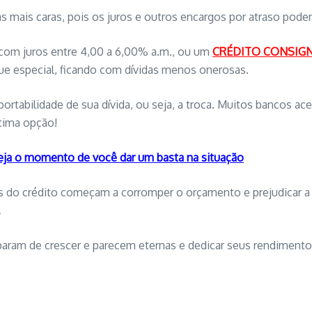
 as mais caras, pois os juros e outros encargos por atraso p
com juros entre 4,00 a 6,00% a.m., ou um
CRÉDITO CONSIG
que especial, ficando com dívidas menos onerosas.
tabilidade de sua dívida, ou seja, a troca. Muitos bancos acei
tima opção!
eja o momento de você dar um basta na situação
 do crédito começam a corromper o orçamento e prejudicar a s
.
 param de crescer e parecem eternas e dedicar seus rendimentos