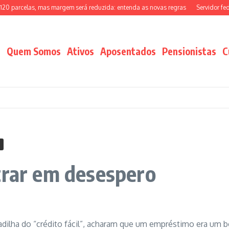
arcelas, mas margem será reduzida: entenda as novas regras
Servidor federal
Quem Somos
Ativos
Aposentados
Pensionistas
C
trar em desespero
madilha do “crédito fácil”, acharam que um empréstimo era um