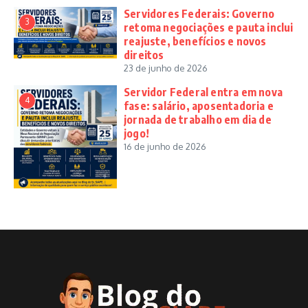
Servidores Federais: Governo
3
retoma negociações e pauta inclui
reajuste, benefícios e novos
direitos
23 de junho de 2026
Servidor Federal entra em nova
4
fase: salário, aposentadoria e
jornada de trabalho em dia de
jogo!
16 de junho de 2026