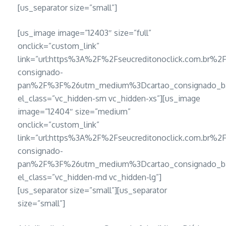
[us_separator size=”small”]
[us_image image=”12403″ size=”full”
onclick=”custom_link”
link=”url:https%3A%2F%2Fseucreditonoclick.com.br%2
consignado-
pan%2F%3F%26utm_medium%3Dcartao_consignado_ban
el_class=”vc_hidden-sm vc_hidden-xs”][us_image
image=”12404″ size=”medium”
onclick=”custom_link”
link=”url:https%3A%2F%2Fseucreditonoclick.com.br%2
consignado-
pan%2F%3F%26utm_medium%3Dcartao_consignado_ban
el_class=”vc_hidden-md vc_hidden-lg”]
[us_separator size=”small”][us_separator
size=”small”]