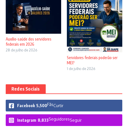
Auxílio-saúde dos servidores
federais em 2026
28 de julho de 2026
Servidores federais poderão ser
MEI?
1 de julho de 2026
Redes Sociais
Fãs
Facebook
5,500
Curtir
Seguidores
Instagram
8,833
Seguir