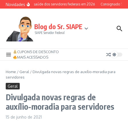
Ir para o conteúdo
Novidades
Auxílio-saúde dos servidores federais em 2026
Consignado SIAPE p
Blog do Sr. SIAPE
SIAPE Servidor Federal
CUPONS DE DESCONTO
MAIS ACESSADOS
Home
/
Geral
/
Divulgada novas regras de auxílio-moradia para
servidores
Geral
Divulgada novas regras de
auxílio-moradia para servidores
15 de junho de 2021