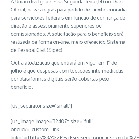
A União divulgou nessa Segunda-feira (14) no Diário
Oficial, novas regras para pedido de auxílio-moradia
para servidores federais em função de confiança de
direção e assessoramento superiores ou
comissionados. A solicitação para o benefício será
realizada de forma on-line, meio oferecido Sistema
de Pessoal Civil (Sipec).
Outra atualização que entrará em vigor em 1° de
julho é que despesas com locações intermediadas
por plataformas digitais serão cobertas pelo
benefício.
[us_separator size=”small”]
[us_image image=”12407″ size=”full”
onclick=”custom_link”
link=”url:https%3A%2F%2Fseuseguronoclick.com.b