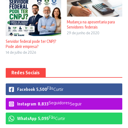
Mudança na aposentaria para
Servidores federais
29 de junho de 2020
Servidor federal pode ter CNPJ?
Pode abrir empresa?
14 de julho de 2026
Redes Sociais
Fãs
Facebook
5,500
Curtir
Seguidores
Instagram
8,833
Seguir
Fãs
WhatsApp
5,095
Curtir