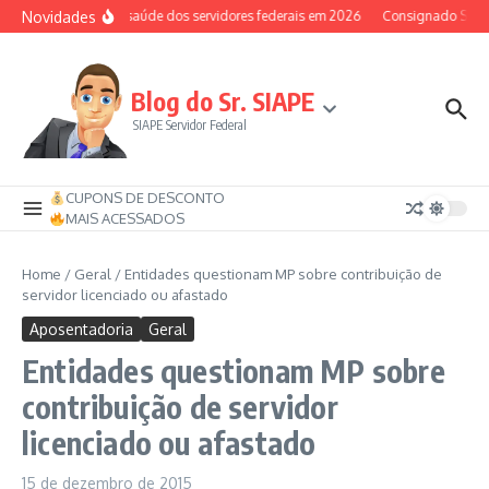
Ir para o conteúdo
Novidades
Auxílio-saúde dos servidores federais em 2026
Consignado SIAPE 
Blog do Sr. SIAPE
SIAPE Servidor Federal
CUPONS DE DESCONTO
MAIS ACESSADOS
Home
/
Geral
/
Entidades questionam MP sobre contribuição de
servidor licenciado ou afastado
Aposentadoria
Geral
Entidades questionam MP sobre
contribuição de servidor
licenciado ou afastado
15 de dezembro de 2015