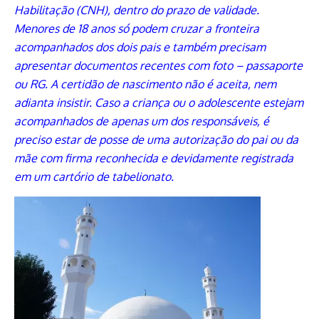
Habilitação (CNH), dentro do prazo de validade.
Menores de 18 anos só podem cruzar a fronteira
acompanhados dos dois pais e também precisam
apresentar documentos recentes com foto – passaporte
ou RG. A certidão de nascimento não é aceita, nem
adianta insistir. Caso a criança ou o adolescente estejam
acompanhados de apenas um dos responsáveis, é
preciso estar de posse de uma autorização do pai ou da
mãe com firma reconhecida e devidamente registrada
em um cartório de tabelionato.