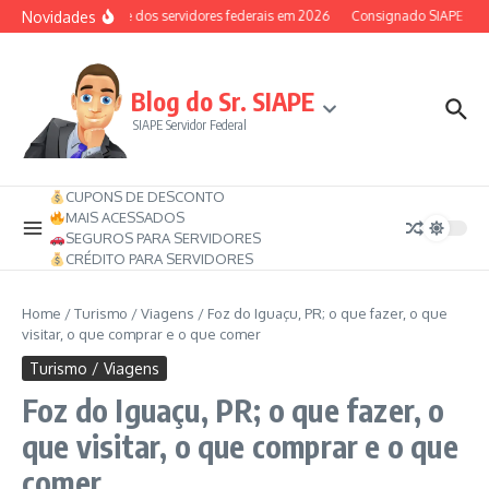
Ir para o conteúdo
Novidades
Auxílio-saúde dos servidores federais em 2026
Consignado SIAPE pode te
Blog do Sr. SIAPE
SIAPE Servidor Federal
CUPONS DE DESCONTO
MAIS ACESSADOS
SEGUROS PARA SERVIDORES
CRÉDITO PARA SERVIDORES
Home
/
Turismo / Viagens
/
Foz do Iguaçu, PR; o que fazer, o que
visitar, o que comprar e o que comer
Turismo / Viagens
Foz do Iguaçu, PR; o que fazer, o
que visitar, o que comprar e o que
comer