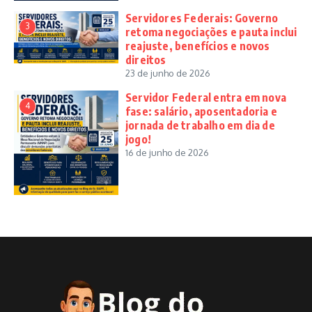
Servidores Federais: Governo
3
retoma negociações e pauta inclui
reajuste, benefícios e novos
direitos
23 de junho de 2026
Servidor Federal entra em nova
4
fase: salário, aposentadoria e
jornada de trabalho em dia de
jogo!
16 de junho de 2026