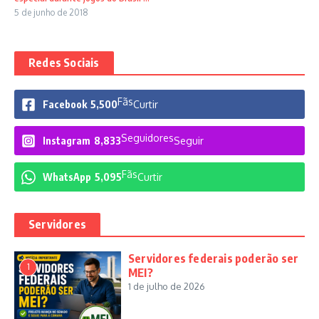
5 de junho de 2018
Redes Sociais
Fãs
Facebook
5,500
Curtir
Seguidores
Instagram
8,833
Seguir
Fãs
WhatsApp
5,095
Curtir
Servidores
Servidores federais poderão ser
1
MEI?
1 de julho de 2026