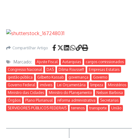
Compartilhar Artigo
Marcado:
Ajuste Fiscal
Autarquias
cargos comissionados
Congresso Nacional
DAS
Dilma Rousseff
Empresas Estatais
gestão pública
Gilberto Kassab
governança
Governo
Governo Federal
imóveis
Lei Orçamentária
limpeza
Ministérios
Ministro das Cidades
Ministro do Planejamento
Nelson Barbosa
Órgãos
Plano Plurianual
reforma administrativa
Secretarias
SERVIDORES PÚBLICOS FEDERAIS
terrenos
transporte
União