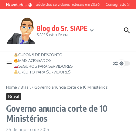
Ir para o conteúdo
Novidades
Auxílio-saúde dos servidores federais em 2026
Consignado SIAPE p
Blog do Sr. SIAPE
SIAPE Servidor Federal
CUPONS DE DESCONTO
MAIS ACESSADOS
SEGUROS PARA SERVIDORES
CRÉDITO PARA SERVIDORES
Home
/
Brasil
/
Governo anuncia corte de 10 Ministérios
Brasil
Governo anuncia corte de 10
Ministérios
25 de agosto de 2015