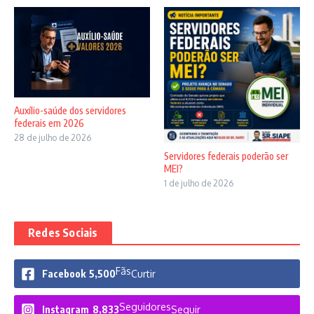
Auxílio-saúde dos servidores
federais em 2026
28 de julho de 2026
Servidores federais poderão ser
MEI?
1 de julho de 2026
Redes Sociais
Fãs
Facebook
5,500
Curtir
Seguidores
Instagram
8,833
Seguir