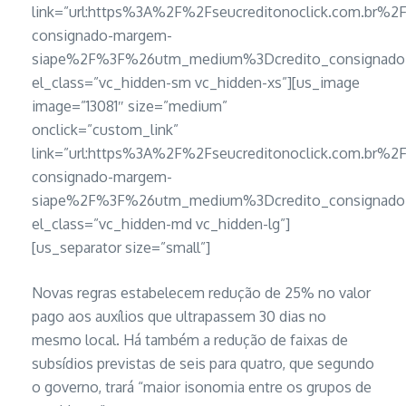
link=”url:https%3A%2F%2Fseucreditonoclick.com.br%2F
consignado-margem-
siape%2F%3F%26utm_medium%3Dcredito_consignado_
el_class=”vc_hidden-sm vc_hidden-xs”][us_image
image=”13081″ size=”medium”
onclick=”custom_link”
link=”url:https%3A%2F%2Fseucreditonoclick.com.br%2F
consignado-margem-
siape%2F%3F%26utm_medium%3Dcredito_consignado_
el_class=”vc_hidden-md vc_hidden-lg”]
[us_separator size=”small”]
Novas regras estabelecem redução de 25% no valor
pago aos auxílios que ultrapassem 30 dias no
mesmo local. Há também a redução de faixas de
subsídios previstas de seis para quatro, que segundo
o governo, trará “maior isonomia entre os grupos de