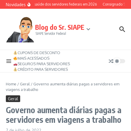
Ir para o conteúdo
Novidades
Auxílio-saúde dos servidores federais em 2026
Consignado SIAPE p
Blog do Sr. SIAPE
SIAPE Servidor Federal
CUPONS DE DESCONTO
MAIS ACESSADOS
SEGUROS PARA SERVIDORES
CRÉDITO PARA SERVIDORES
Home
/
Geral
/
Governo aumenta diárias pagas a servidores em
viagens a trabalho
Geral
Governo aumenta diárias pagas a
servidores em viagens a trabalho
7 de julho de 2022