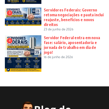
Servidores Federais: Governo
3
retoma negociações e pauta inclui
reajuste, benefícios e novos
direitos
23 de junho de 2026
Servidor Federal entra em nova
4
fase: salário, aposentadoria e
jornada de trabalho em dia de
jogo!
16 de junho de 2026