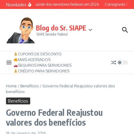
Ir para o conteúdo
Novidades
Auxílio-saúde dos servidores federais em 2026
Consignado SIAPE 
Blog do Sr. SIAPE
SIAPE Servidor Federal
CUPONS DE DESCONTO
MAIS ACESSADOS
SEGUROS PARA SERVIDORES
CRÉDITO PARA SERVIDORES
Home
/
Benefícios
/
Governo Federal Reajustou valores dos
benefícios
Benefícios
Governo Federal Reajustou
valores dos benefícios
18 de janeiro de 2016