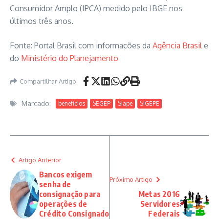
Consumidor Amplo (IPCA) medido pelo IBGE nos
últimos três anos.
Fonte: Portal Brasil com informações da
Agência Brasil
e
do
Ministério do Planejamento
Compartilhar Artigo
Marcado:
benefícios
SEGEP
Siape
SIGEPE
Artigo Anterior
Bancos exigem
Próximo Artigo
senha de
consignação para
Metas 2016
operações de
Servidores
Crédito Consignado
Federais