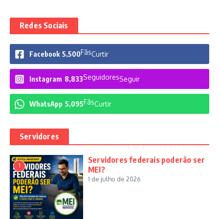
Redes Sociais
Fãs
Facebook
5,500
Curtir
Seguidores
Instagram
8,833
Seguir
Fãs
WhatsApp
5,095
Curtir
Servidores
Servidores federais poderão ser
1
MEI?
1 de julho de 2026