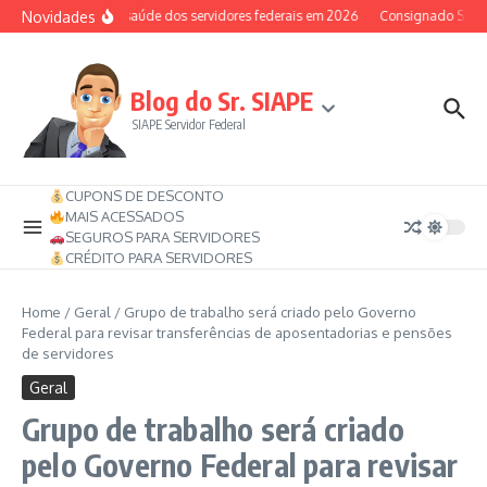
Ir para o conteúdo
Novidades
Auxílio-saúde dos servidores federais em 2026
Consignado SIAPE 
Blog do Sr. SIAPE
SIAPE Servidor Federal
CUPONS DE DESCONTO
MAIS ACESSADOS
SEGUROS PARA SERVIDORES
CRÉDITO PARA SERVIDORES
Home
/
Geral
/
Grupo de trabalho será criado pelo Governo
Federal para revisar transferências de aposentadorias e pensões
de servidores
Geral
Grupo de trabalho será criado
pelo Governo Federal para revisar