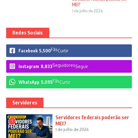
MEI?
1 de julho de 2026
Redes Sociais
Fãs
Facebook
5,500
Curtir
Seguidores
Instagram
8,833
Seguir
Fãs
WhatsApp
5,095
Curtir
Servidores
Servidores federais poderão ser
1
MEI?
1 de julho de 2026