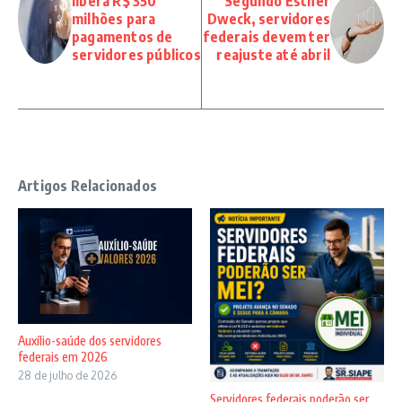
libera R$ 350
Segundo Esther
milhões para
Dweck, servidores
pagamentos de
federais devem ter
servidores públicos
reajuste até abril
Artigos Relacionados
Auxílio-saúde dos servidores
federais em 2026
28 de julho de 2026
Servidores federais poderão ser