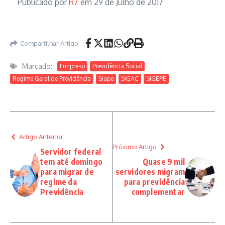
Publicado por
R7
em 29 de Julho de 2017
Compartilhar Artigo
Marcado:
Funpresp
Previdência Social
Regime Geral de Previdência
Siape
SIGAC
SIGEPE
Artigo Anterior
Próximo Artigo
Servidor federal
tem até domingo
Quase 9 mil
para migrar de
servidores migram
regime da
para previdência
Previdência
complementar