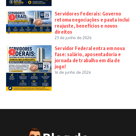
Servidores Federais: Governo
3
retoma negociações e pauta inclui
reajuste, benefícios e novos
direitos
23 de junho de 2026
Servidor Federal entra em nova
4
fase: salário, aposentadoria e
jornada de trabalho em dia de
jogo!
16 de junho de 2026