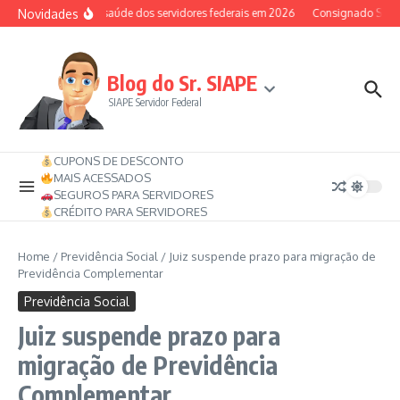
Ir para o conteúdo
Novidades
Auxílio-saúde dos servidores federais em 2026
Consignado SIAPE 
Blog do Sr. SIAPE
SIAPE Servidor Federal
CUPONS DE DESCONTO
MAIS ACESSADOS
SEGUROS PARA SERVIDORES
CRÉDITO PARA SERVIDORES
Home
/
Previdência Social
/
Juiz suspende prazo para migração de
Previdência Complementar
Previdência Social
Juiz suspende prazo para
migração de Previdência
Complementar