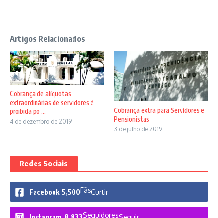
Artigos Relacionados
Cobrança de alíquotas
extraordinárias de servidores é
Cobrança extra para Servidores e
proibida po ...
Pensionistas
4 de dezembro de 2019
3 de julho de 2019
Redes Sociais
Fãs
Facebook
5,500
Curtir
Seguidores
Instagram
8,833
Seguir