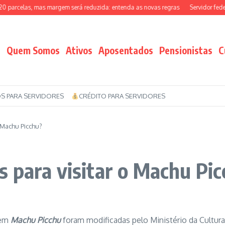
rcelas, mas margem será reduzida: entenda as novas regras
Servidor federal 
Quem Somos
Ativos
Aposentados
Pensionistas
C
S PARA SERVIDORES
CRÉDITO PARA SERVIDORES
 Machu Picchu?
 para visitar o Machu Pi
 em
Machu Picchu
foram modificadas pelo Ministério da Cultura