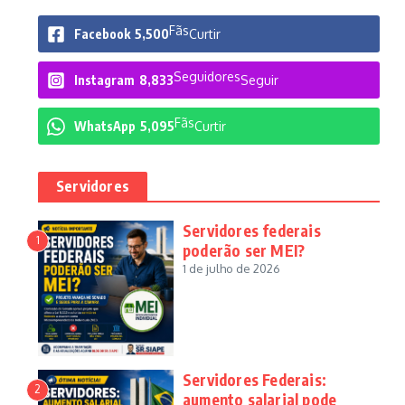
Fãs
Facebook
5,500
Curtir
Seguidores
Instagram
8,833
Seguir
Fãs
WhatsApp
5,095
Curtir
Servidores
Servidores federais
1
poderão ser MEI?
1 de julho de 2026
Servidores Federais:
2
aumento salarial pode