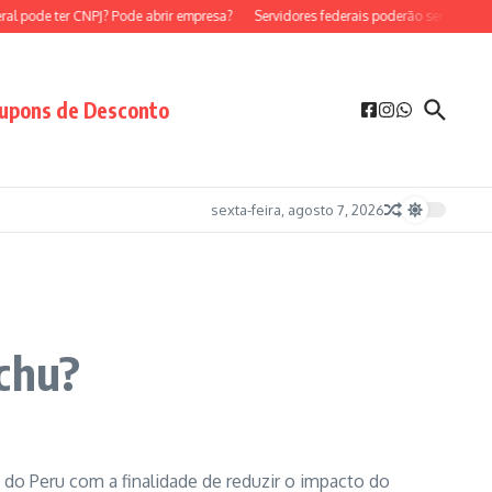
pode ter CNPJ? Pode abrir empresa?
Servidores federais poderão ser MEI?
Ser
upons de Desconto
sexta-feira, agosto 7, 2026
cchu?
 do Peru com a finalidade de reduzir o impacto do