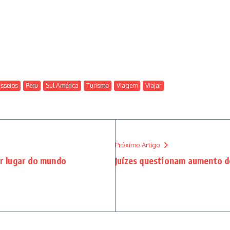
sseios
Peru
Sul América
Turismo
Viagem
Viajar
Próximo Artigo
er lugar do mundo
Juízes questionam aumento de