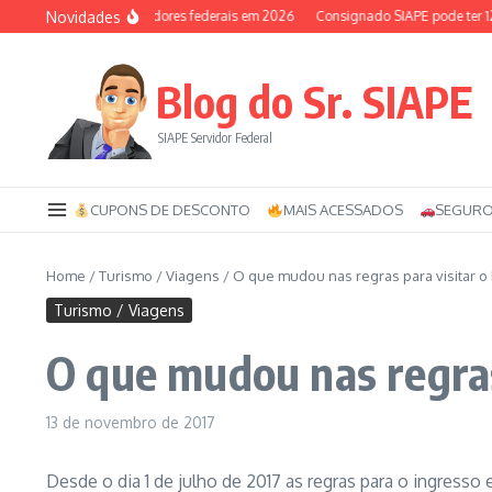
Ir para o conteúdo
Novidades
xílio-saúde dos servidores federais em 2026
Consignado SIAPE pode ter 120 pa
Blog do Sr. SIAPE
SIAPE Servidor Federal
CUPONS DE DESCONTO
MAIS ACESSADOS
SEGURO
Home
/
Turismo / Viagens
/
O que mudou nas regras para visitar o
Turismo / Viagens
O que mudou nas regras
13 de novembro de 2017
Desde o dia 1 de julho de 2017 as regras para o ingresso