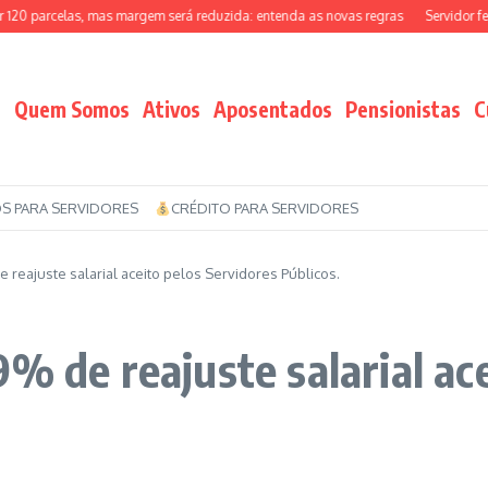
0 parcelas, mas margem será reduzida: entenda as novas regras
Servidor feder
Quem Somos
Ativos
Aposentados
Pensionistas
C
S PARA SERVIDORES
CRÉDITO PARA SERVIDORES
 reajuste salarial aceito pelos Servidores Públicos.
% de reajuste salarial ac