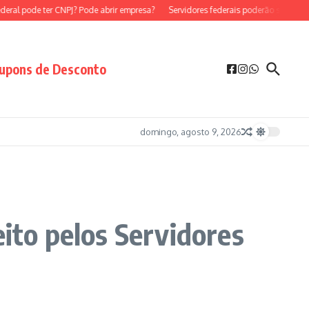
al pode ter CNPJ? Pode abrir empresa?
Servidores federais poderão ser MEI?
upons de Desconto
domingo, agosto 9, 2026
eito pelos Servidores