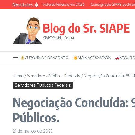
Ir para o conteúdo
Novidades
Auxílio-saúde dos servidores federais em 2026
Consignado SIAPE pode ter 12
Blog do Sr. SIAPE
SIAPE Servidor Federal
CUPONS DE DESCONTO
MAIS ACESSADOS
SEGURO
Home
/
Servidores Públicos Federais
/
Negociação Concluída: 9% de
Servidores Públicos Federais
Negociação Concluída: 9
Públicos.
21 de março de 2023