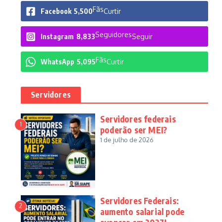
Fãs
Facebook
5,500
Curtir
Seguidores
Instagram
8,833
Seguir
Fãs
WhatsApp
5,095
Curtir
Servidores
Servidores federais
1
poderão ser MEI?
1 de julho de 2026
Servidores Federais:
2
aumento salarial pode