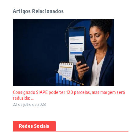
Artigos Relacionados
Consignado SIAPE pode ter 120 parcelas, mas margem será
reduzida: ...
22 de julho de 2026
Redes Sociais