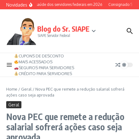
Ir para o conteúdo
Novidades
Auxílio-saúde dos servidores federais em 2026
Consignado SIAPE p
Blog do Sr. SIAPE
SIAPE Servidor Federal
CUPONS DE DESCONTO
MAIS ACESSADOS
SEGUROS PARA SERVIDORES
CRÉDITO PARA SERVIDORES
Home
/
Geral
/
Nova PEC que remete a redução salarial sofrerá
ações caso seja aprovada
Geral
Nova PEC que remete a redução
salarial sofrerá ações caso seja
aprovada