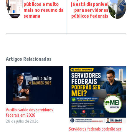
públicos e muito
já está disponível
mais no resumo da
para servidores
semana
públicos federais
Artigos Relacionados
Auxílio-saúde dos servidores
federais em 2026
28 de julho de 2026
Servidores federais poderão ser