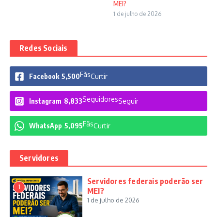
MEI?
1 de julho de 2026
Redes Sociais
Fãs
Facebook
5,500
Curtir
Seguidores
Instagram
8,833
Seguir
Fãs
WhatsApp
5,095
Curtir
Servidores
Servidores federais poderão ser
1
MEI?
1 de julho de 2026