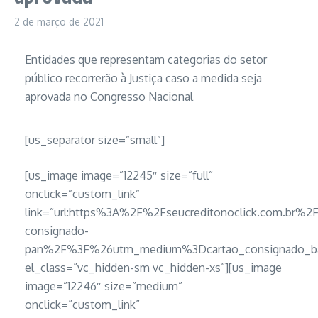
2 de março de 2021
Entidades que representam categorias do setor
público recorrerão à Justiça caso a medida seja
aprovada no Congresso Nacional
[us_separator size=”small”]
[us_image image=”12245″ size=”full”
onclick=”custom_link”
link=”url:https%3A%2F%2Fseucreditonoclick.com.br%2
consignado-
pan%2F%3F%26utm_medium%3Dcartao_consignado_ban
el_class=”vc_hidden-sm vc_hidden-xs”][us_image
image=”12246″ size=”medium”
onclick=”custom_link”