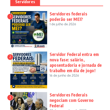
Servidores
Servidores federais
1
poderão ser MEI?
1 de julho de 2026
Servidor Federal entra em
2
nova fase: salário,
aposentadoria e jornada de
trabalho em dia de jogo!
16 de junho de 2026
Servidores Federais
3
negociam com Governo
Federal