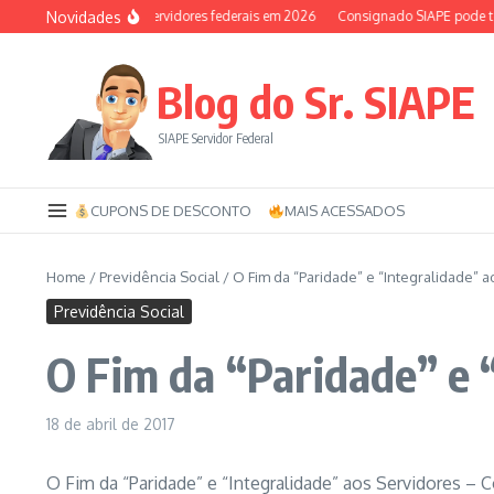
Ir para o conteúdo
Novidades
Auxílio-saúde dos servidores federais em 2026
Consignado SIAPE pode ter 1
Blog do Sr. SIAPE
SIAPE Servidor Federal
CUPONS DE DESCONTO
MAIS ACESSADOS
Home
/
Previdência Social
/
O Fim da “Paridade” e “Integralidade” 
Previdência Social
O Fim da “Paridade” e 
18 de abril de 2017
O Fim da “Paridade” e “Integralidade” aos Servidores 