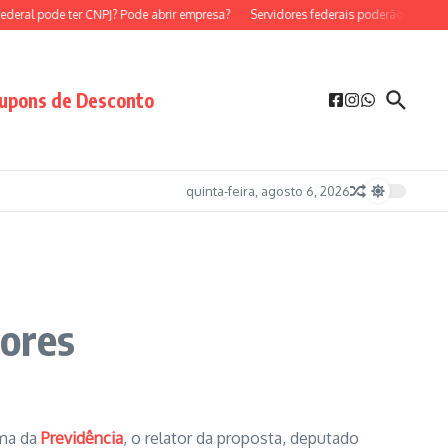
eral pode ter CNPJ? Pode abrir empresa?
Servidores federais poderão ser MEI?
upons de Desconto
quinta-feira, agosto 6, 2026
dores
rma da
Previdência
, o relator da proposta, deputado