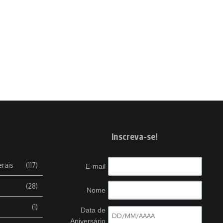
Inscreva-se!
erais
(117)
E-mail
(28)
Nome
(1)
Data de
Aniversário