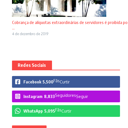
Cobrança de alíquotas extraordinárias de servidores é proibida po
...
4 de dezembro de 2019
Redes Sociais
Fãs
Facebook
5,500
Curtir
Seguidores
Instagram
8,833
Seguir
Fãs
WhatsApp
5,095
Curtir