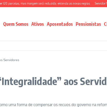
20 parcelas, mas margem será reduzida: entenda as novas regras
Servidor fed
Quem Somos
Ativos
Aposentados
Pensionistas
C
aos Servidores
“Integralidade” aos Servi
– Como uma forma de compensar os recuos do governo na refo