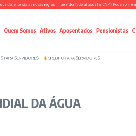
ida: entenda as novas regras
Servidor federal pode ter CNPJ? Pode abrir empre
Quem Somos
Ativos
Aposentados
Pensionistas
C
S PARA SERVIDORES
CRÉDITO PARA SERVIDORES
NDIAL DA ÁGUA