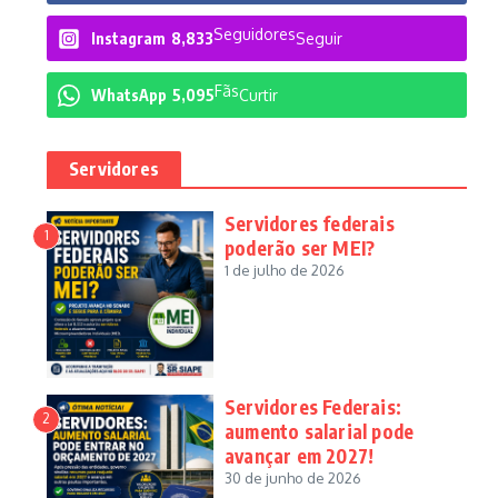
Seguidores
Instagram
8,833
Seguir
Fãs
WhatsApp
5,095
Curtir
Servidores
Servidores federais
1
poderão ser MEI?
1 de julho de 2026
Servidores Federais:
2
aumento salarial pode
avançar em 2027!
30 de junho de 2026