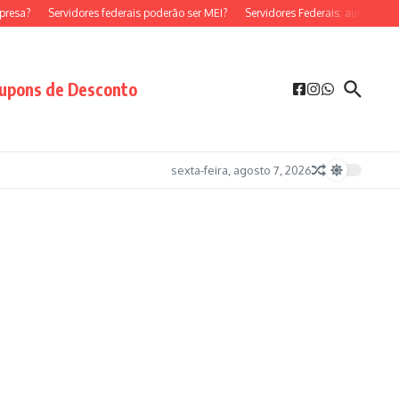
sa?
Servidores federais poderão ser MEI?
Servidores Federais: aumento sala
upons de Desconto
sexta-feira, agosto 7, 2026