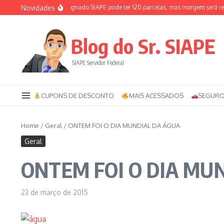
Ir para o conteúdo
Novidades
erais em 2026
Consignado SIAPE pode ter 120 parcelas, mas margem será reduz
Blog do Sr. SIAPE
SIAPE Servidor Federal
CUPONS DE DESCONTO
MAIS ACESSADOS
SEGURO
Home
/
Geral
/
ONTEM FOI O DIA MUNDIAL DA ÁGUA
Geral
ONTEM FOI O DIA MU
23 de março de 2015