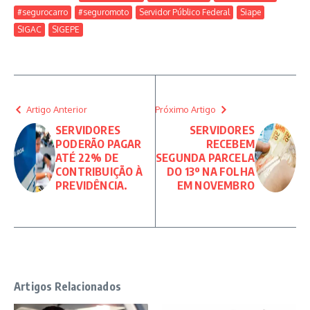
#segurocarro
#seguromoto
Servidor Público Federal
Siape
SIGAC
SIGEPE
Artigo Anterior
Próximo Artigo
SERVIDORES
SERVIDORES
PODERÃO PAGAR
RECEBEM
ATÉ 22% DE
SEGUNDA PARCELA
CONTRIBUIÇÃO À
DO 13º NA FOLHA
PREVIDÊNCIA.
EM NOVEMBRO
Artigos Relacionados