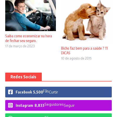
Saiba como economizar na hora
de fechar seu seguro.
17 de março de 2023
Bicho faz bem para a saúde ? 11
DICAS
10 de agosto de 2015
Redes Sociais
Fãs
Facebook
5,500
Curtir
Seguidores
Instagram
8,833
Seguir