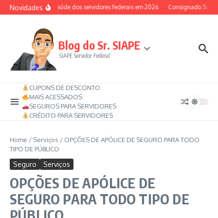
Ir para o conteúdo
Novidades
Auxílio-saúde dos servidores federais em 2026
Consignado SIAPE p
Blog do Sr. SIAPE
SIAPE Servidor Federal
CUPONS DE DESCONTO
MAIS ACESSADOS
SEGUROS PARA SERVIDORES
CRÉDITO PARA SERVIDORES
Home
/
Serviços
/
OPÇÕES DE APÓLICE DE SEGURO PARA TODO
TIPO DE PÚBLICO
Seguro
Serviços
OPÇÕES DE APÓLICE DE
SEGURO PARA TODO TIPO DE
PÚBLICO