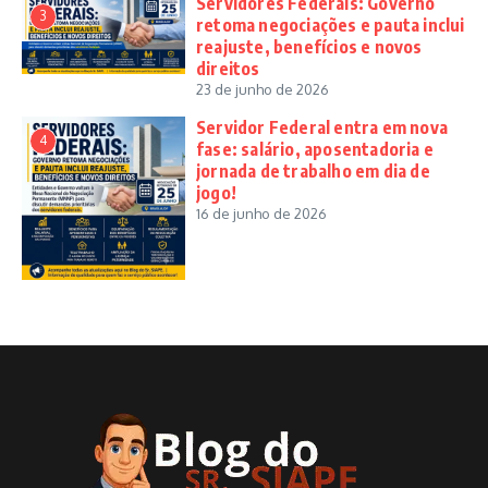
Servidores Federais: Governo
3
retoma negociações e pauta inclui
reajuste, benefícios e novos
direitos
23 de junho de 2026
Servidor Federal entra em nova
4
fase: salário, aposentadoria e
jornada de trabalho em dia de
jogo!
16 de junho de 2026