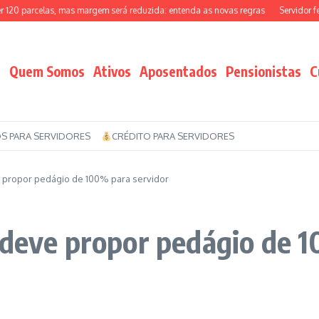
0 parcelas, mas margem será reduzida: entenda as novas regras
Servidor fede
Quem Somos
Ativos
Aposentados
Pensionistas
C
S PARA SERVIDORES
CRÉDITO PARA SERVIDORES
e propor pedágio de 100% para servidor
 deve propor pedágio de 