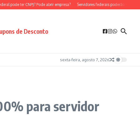
ral pode ter CNPJ? Pode abrir empresa?
Servidores federais poderão ser MEI?
upons de Desconto
sexta-feira, agosto 7, 2026
100% para servidor