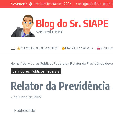
Ir para o conteúdo
Novidades
Auxílio-saúde dos servidores federais em 2026
Consignado SIAPE pode ter 12
Blog do Sr. SIAPE
SIAPE Servidor Federal
CUPONS DE DESCONTO
MAIS ACESSADOS
SEGURO
Home
/
Servidores Públicos Federais
/
Relator da Previdência dev
Servidores Públicos Federais
Relator da Previdência
7 de junho de 2019
Publicidade