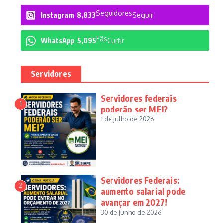
Seguidores
Instagram
8,833
Seguir
Fãs
WhatsApp
5,095
Curtir
Servidores
Servidores federais
1
poderão ser MEI?
1 de julho de 2026
Servidores Federais:
2
aumento salarial pode
avançar em 2027!
30 de junho de 2026