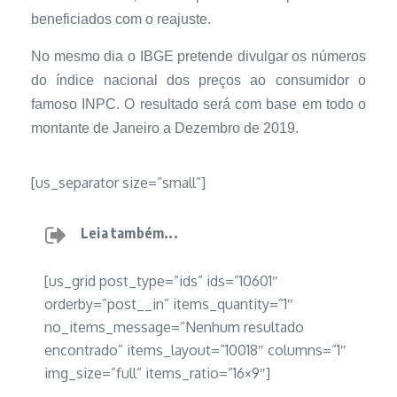
beneficiados com o reajuste.
No mesmo dia o IBGE pretende divulgar os números
do índice nacional dos preços ao consumidor o
famoso INPC. O resultado será com base em todo o
montante de Janeiro a Dezembro de 2019.
[us_separator size=”small”]
Leia também...
[us_grid post_type=”ids” ids=”10601″
orderby=”post__in” items_quantity=”1″
no_items_message=”Nenhum resultado
encontrado” items_layout=”10018″ columns=”1″
img_size=”full” items_ratio=”16×9″]