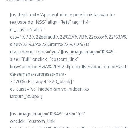
[us_text text=”Aposentados e pensionistas vão ter
reajuste do INSS” align=”left” tag=”h4″
el_class=”italico”
css=”%7B%22default%22%3A%7B%22color%22%3A%
size%22%3A%221.3rem%22%7D%7D”
use_theme_fonts=”yes”][us_image image=”10345″
size=”full” onclick=”custom_link”
link=”url:https%3A%2F%2F11ponto11servidor.com.br%2F
da-semana-surpresas-para-
2020%2F||target:%20_blank|”
el_class=”vc_hidden-sm vc_hidden-xs
largura_850px”]
[us_image image=”10346″ size=”full”
onclick=”custom_link”