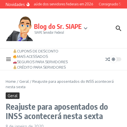
Ir para o conteúdo
Novidades
Auxílio-saúde dos servidores federais em 2026
Consignado SIAPE p
Blog do Sr. SIAPE
SIAPE Servidor Federal
CUPONS DE DESCONTO
MAIS ACESSADOS
SEGUROS PARA SERVIDORES
CRÉDITO PARA SERVIDORES
Home
/
Geral
/
Reajuste para aposentados do INSS acontecerá
nesta sexta
Geral
Reajuste para aposentados do
INSS acontecerá nesta sexta
8 de janeiro de 2020