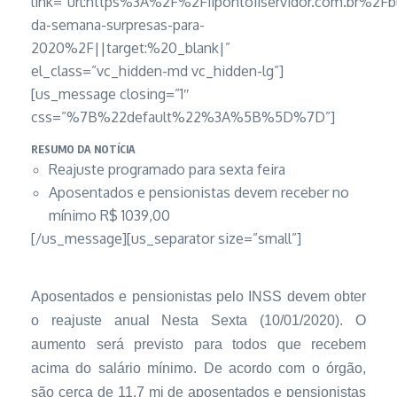
link=”url:https%3A%2F%2F11ponto11servidor.com.br%2F
da-semana-surpresas-para-
2020%2F||target:%20_blank|”
el_class=”vc_hidden-md vc_hidden-lg”]
[us_message closing=”1″
css=”%7B%22default%22%3A%5B%5D%7D”]
RESUMO DA NOTÍCIA
Reajuste programado para sexta feira
Aposentados e pensionistas devem receber no
mínimo R$ 1039,00
[/us_message][us_separator size=”small”]
Aposentados e pensionistas pelo INSS devem obter
o reajuste anual Nesta Sexta (10/01/2020). O
aumento será previsto para todos que recebem
acima do salário mínimo. De acordo com o órgão,
são cerca de 11,7 mi de aposentados e pensionistas