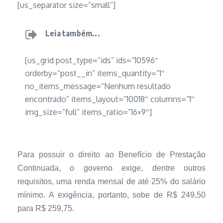
[us_separator size=”small”]
Leia também...
[us_grid post_type=”ids” ids=”10596″
orderby=”post__in” items_quantity=”1″
no_items_message=”Nenhum resultado
encontrado” items_layout=”10018″ columns=”1″
img_size=”full” items_ratio=”16×9″]
Para possuir o direito ao Benefício de Prestação
Continuada, o governo exige, dentre outros
requisitos, uma renda mensal de até 25% do salário
mínimo. A exigência, portanto, sobe de R$ 249,50
para R$ 259,75.