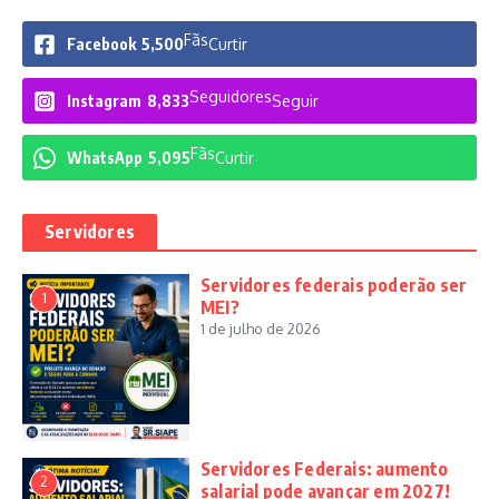
Fãs
Facebook
5,500
Curtir
Seguidores
Instagram
8,833
Seguir
Fãs
WhatsApp
5,095
Curtir
Servidores
Servidores federais poderão ser
1
MEI?
1 de julho de 2026
Servidores Federais: aumento
2
salarial pode avançar em 2027!