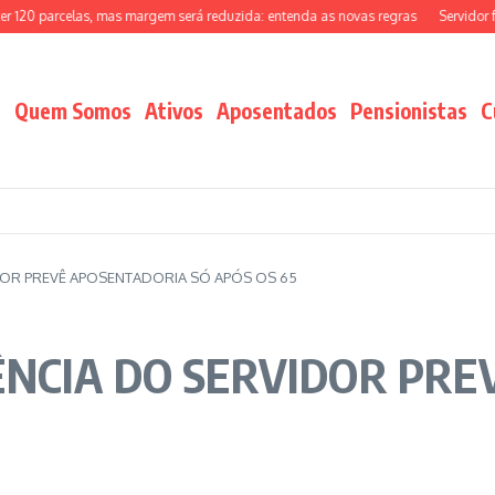
20 parcelas, mas margem será reduzida: entenda as novas regras
Servidor fede
Quem Somos
Ativos
Aposentados
Pensionistas
C
DOR PREVÊ APOSENTADORIA SÓ APÓS OS 65
NCIA DO SERVIDOR PRE