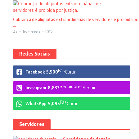
Cobrança de alíquotas extraordinárias de servidores é proibida po
...
4 de dezembro de 2019
Redes Sociais
Fãs
Facebook
5,500
Curtir
Seguidores
Instagram
8,833
Seguir
Fãs
WhatsApp
5,095
Curtir
Servidores