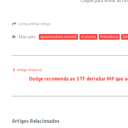
Clique para ativar as n
Compartilhar Artigo
Marcado:
aposentadoria servidor
economia
Previdência
Ser
Artigo Anterior
Dodge recomenda ao STF derrubar MP que ad
Artigos Relacionados