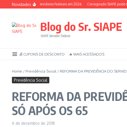
Ir para o conteúdo
Novidades
Auxílio-saúde dos servidores federais em 2026
Consignado SIAPE pode ter 1
Blog do Sr. SIAPE
SIAPE Servidor Federal
💰 CUPONS DE DESCONTO
🔥 MAIS ACESSADOS
Home
/
Previdência Social
/
REFORMA DA PREVIDÊNCIA DO SERVI
Previdência Social
REFORMA DA PREVIDÊ
SÓ APÓS OS 65
6 de dezembro de 2018