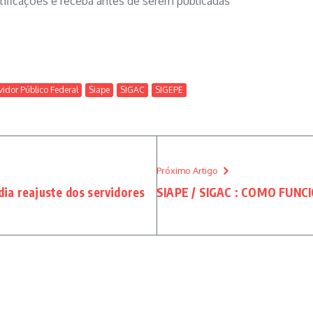
otificações e receba antes de serem publicadas
vidor Público Federal
Siape
SIGAC
SIGEPE
Próximo Artigo
ia reajuste dos servidores
SIAPE / SIGAC : COMO FUN