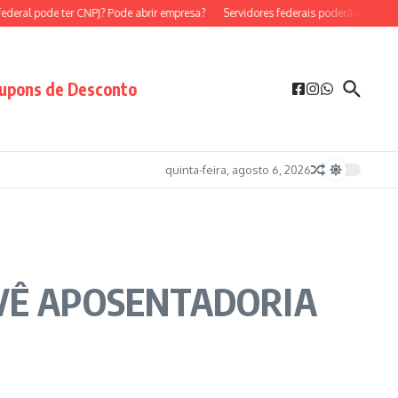
ral pode ter CNPJ? Pode abrir empresa?
Servidores federais poderão ser MEI?
upons de Desconto
quinta-feira, agosto 6, 2026
VÊ APOSENTADORIA