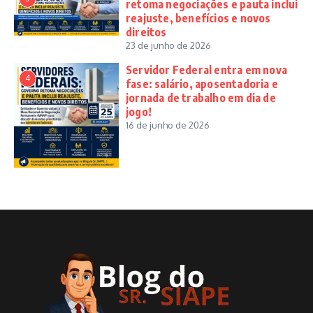
retoma negociações e pauta inclui
reajuste, benefícios e novos
direitos
23 de junho de 2026
Servidor Federal entra em nova
4
fase: salário, aposentadoria e
jornada de trabalho em dia de
jogo!
16 de junho de 2026