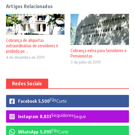
Artigos Relacionados
Cobrança de alíquotas
extraordinárias de servidores é
Cobrança extra para Servidores e
proibida po ...
Pensionistas
4 de dezembro de 2019
3 de julho de 2019
Redes Sociais
Fãs
Facebook
5,500
Curtir
Seguidores
Instagram
8,833
Seguir
Fãs
WhatsApp
5,095
Curtir