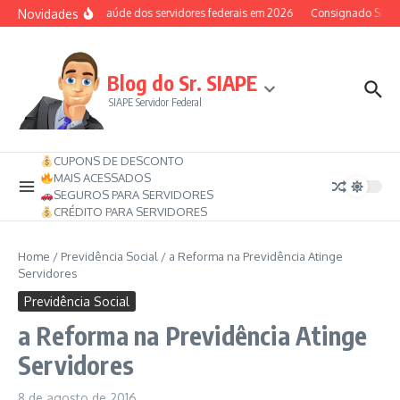
Ir para o conteúdo
Novidades
Auxílio-saúde dos servidores federais em 2026
Consignado SIAPE p
Blog do Sr. SIAPE
SIAPE Servidor Federal
CUPONS DE DESCONTO
MAIS ACESSADOS
SEGUROS PARA SERVIDORES
CRÉDITO PARA SERVIDORES
Home
/
Previdência Social
/
a Reforma na Previdência Atinge
Servidores
Previdência Social
a Reforma na Previdência Atinge
Servidores
8 de agosto de 2016